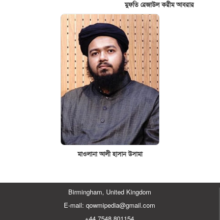
মুফতি রেজাউল করীম আবরার
মাওলানা আলী হাসান উসামা
Birmingham, United Kingdom
E-mail: qowmipedia@gmail.com
+44 7548 801154