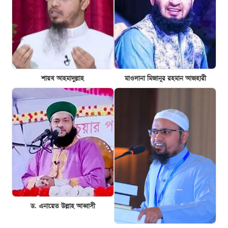
শায়খ আহমাদুল্লাহ
মাওলানা মিজানুর রহমান আজহারী
ড. এনায়েত উল্লাহ আব্বাসী