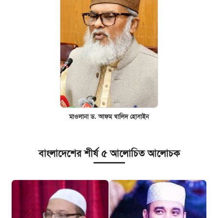
মাওলানা ড. আফম খালিদ হোসাইন
বাংলাদেশের শীর্ষ ৫ আলোচিত আলোচক