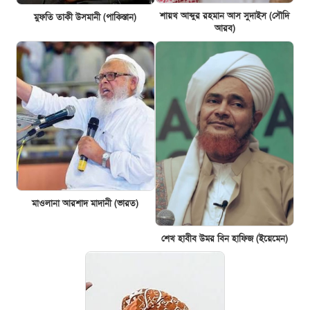
শায়খ আব্দুর রহমান আস সুদাইস (সৌদি
মুফতি তাকী উসমানী (পাকিস্তান)
আরব)
মাওলানা আরশাদ মাদানী (ভারত)
শেখ হাবীব উমর বিন হাফিজ (ইয়েমেন)