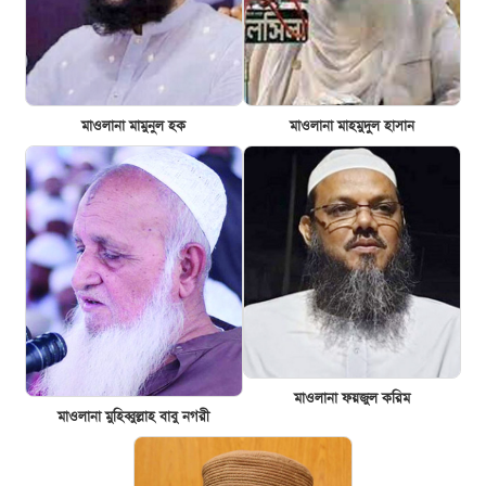
মাওলানা মাহমুদুল হাসান
মাওলানা মামুনুল হক
মাওলানা ফয়জুল করিম
মাওলানা মুহিব্বুল্লাহ বাবু নগরী