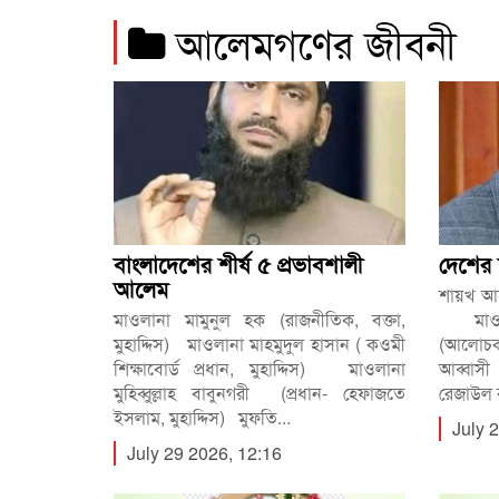
আলেমগণের জীবনী
বাংলাদেশের শীর্ষ ৫ প্রভাবশালী
দেশের
আলেম
শায়খ আ
মাওলানা মামুনুল হক (রাজনীতিক, বক্তা,
মাওলা
মুহাদ্দিস) মাওলানা মাহমুদুল হাসান ( কওমী
(আলোচক
শিক্ষাবোর্ড প্রধান, মুহাদ্দিস) মাওলানা
আব্বাস
মুহিব্বুল্লাহ বাবুনগরী (প্রধান- হেফাজতে
রেজাউল 
ইসলাম, মুহাদ্দিস) মুফতি...
July 
July 29 2026, 12:16