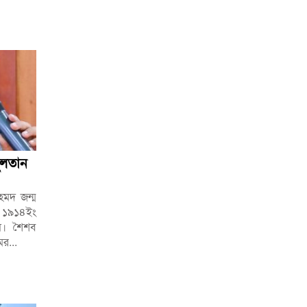
ুলতান
হমদ জন্ম
 ১৯১৪ইং
মে। শৈশব
ের...