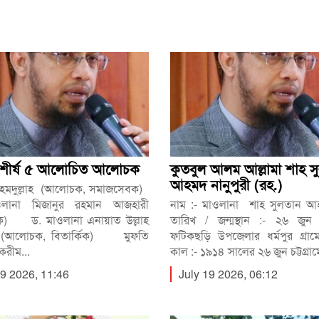
 শীর্ষ ৫ আলোচিত আলোচক
কুতবুল আলম আল্লামা শাহ স
আহমদ নানুপুরী (রহ.)
হমদুল্লাহ (আলোচক, সমাজসেবক)
না মিজানুর রহমান আজহারী
নাম :- মাওলানা শাহ সুলতান আ
) ড. মাওলানা এনায়াত উল্লাহ
তারিখ / জন্মস্থান :- ২৬ জুন
ী (আলোচক, বিতার্কিক) মুফতি
ফটিকছড়ি উপজেলার ধর্মপুর গ্রা
করীম...
কাল :- ১৯১৪ সালের ২৬ জুন চট্টগ্রাম
29 2026, 11:46
July 19 2026, 06:12