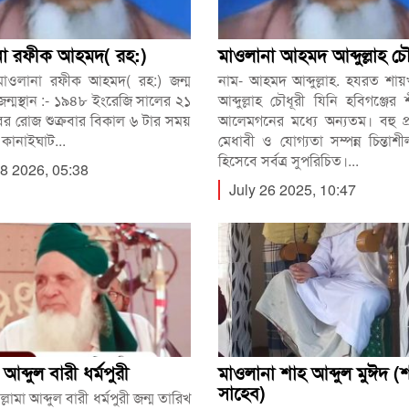
না রফীক আহমদ( রহ:)
মাওলানা আহমদ আব্দুল্লাহ চৌ
মাওলানা রফীক আহমদ( রহ:) জন্ম
নাম- আহমদ আব্দুল্লাহ. হযরত শা
জন্মস্থান :- ১৯৪৮ ইংরেজি সালের ২১
আব্দুল্লাহ চৌধূরী যিনি হবিগঞ্জের শীর
োবর রোজ শুক্রবার বিকাল ৬ টার সময়
আলেমগনের মধ্যে অন্যতম। বহু প্
কানাইঘাট...
মেধাবী ও যোগ্যতা সম্পন্ন চিন্তা
হিসেবে সর্বত্র সুপরিচিত।...
18 2026, 05:38
July 26 2025, 10:47
 আব্দুল বারী ধর্মপুরী
মাওলানা শাহ আব্দুল মুঈদ (
সাহেব)
্লামা আব্দুল বারী ধর্মপুরী জন্ম তারিখ