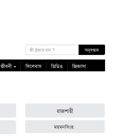
 জীবনী
সিলেবাস
ভিডিও
জিজ্ঞাসা
রাজশাহী
ময়মনসিংহ