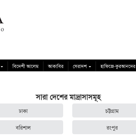
বিদেশী আলেম
আকাবির
সেরাদশ
হাফিজে-কুরআনদের
সারা দেশের মাদ্রাসাসমূহ
ঢাকা
চট্টগ্রাম
বরিশাল
রংপুর