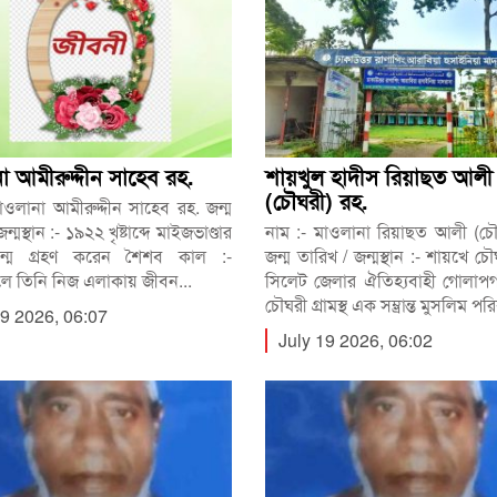
া আমীরুদ্দীন সাহেব রহ.
শায়খুল হাদীস রিয়াছত আলী
(চৌঘরী) রহ.
াওলানা আমীরুদ্দীন সাহেব রহ. জন্ম
ন্মস্থান :- ১৯২২ খৃষ্টাব্দে মাইজভাণ্ডার
নাম :- মাওলানা রিয়াছত আলী (চৌ
 জন্ম গ্রহণ করেন শৈশব কাল :-
জন্ম তারিখ / জন্মস্থান :- শায়খে চৌ
ে তিনি নিজ এলাকায় জীবন...
সিলেট জেলার ঐতিহ্যবাহী গোলাপগঞ
চৌঘরী গ্রামস্থ এক সম্ভ্রান্ত মুসলিম পর
19 2026, 06:07
July 19 2026, 06:02