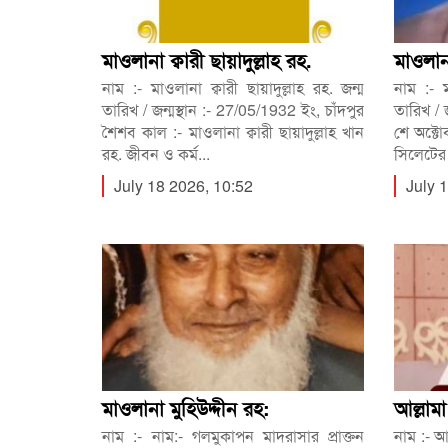
মাওলানা ক্বারী ছায়াদুল্লাহ রহ.
মাওলা
নাম :- মাওলানা ক্বারী ছায়াদুল্লাহ রহ. জন্ম
নাম :- 
তারিখ / জন্মস্থান :- 27/05/1932 ইং, চাঁদপুর
তারিখ / 
শৈশব কাল :- মাওলানা ক্বারী ছায়াদুল্লাহ খান
শে অক্ট
রহ. জীবন ও কর্ম...
সিলেটের 
July 18 2026, 10:52
July 
মাওলানা মুহিউদ্দীন রহ:
আল্লামা
নাম :- নাম:- গলমুকাপন মাদরাসার প্রাক্তন
নাম :- আল