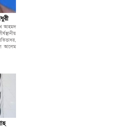
ধুরী
য়খ আহমদ
্ষস্থানীয়
রতিভাধর,
শীল আলেম
শাহ