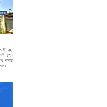
ঘরী) রহ.
ঘরী (রহ.)
্জ থানার
িবারে...