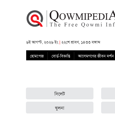
৬ই আগস্ট, ২০২৬ ইং
|
২২শে শ্রাবণ, ১৪৩৩ বঙ্গাব্দ
হোমপেজ
বোর্ড-বিজ্ঞপ্তি
আলেমগণের জীবন দর্শন
সিলেট
খুলনা