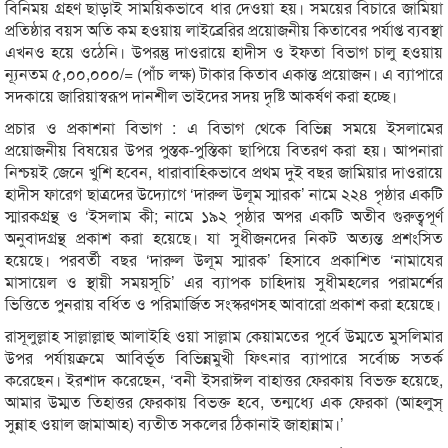
বিনিময় গ্রহণ ছাড়াই সাময়িকভাবে ধার দেওয়া হয়। সময়ের বিচারে জামিয়া
প্রতিষ্ঠার বয়স অতি কম হওয়ায় লাইব্রেরির প্রয়োজনীয় কিতাবের পর্যাপ্ত ব্যবস্থা
এখনও হয়ে ওঠেনি। উপরন্তু দাওরায়ে হাদীস ও ইফতা বিভাগ চালু হওয়ায়
ন্যূনতম ৫,০০,০০০/= (পাঁচ লক্ষ) টাকার কিতাব একান্ত প্রয়োজন। এ ব্যাপারে
সদকায়ে জারিয়াস্বরূপ দানশীল ভাইদের সদয় দৃষ্টি আকর্ষণ করা হচ্ছে।
প্রচার ও প্রকাশনা বিভাগ : এ বিভাগ থেকে বিভিন্ন সময়ে ইসলামের
প্রয়োজনীয় বিষয়ের উপর পুস্তক-পুস্তিকা ছাপিয়ে বিতরণ করা হয়। আপনারা
নিশ্চয়ই জেনে খুশি হবেন, ধারাবাহিকভাবে প্রথম দুই বছর জামিয়ার দাওরায়ে
হাদীস ফারেগ ছাত্রদের উদ্যোগে ‘দারুল উলূম স্মারক’ নামে ২২৪ পৃষ্ঠার একটি
স্মারকগ্রন্থ ও ‘ইসলাম কী; নামে ১৯২ পৃষ্ঠার অপর একটি অতীব গুরুত্বপূর্ণ
অনুবাদগ্রন্থ প্রকাশ করা হয়েছে। যা সুধীজনদের নিকট অত্যন্ত প্রশংসিত
হয়েছে। পরবর্তী বছর ‘দারুল উলূম স্মারক’ হিসাবে প্রকাশিত ‘নামাযের
মাসায়েল ও স্থায়ী সময়সূচি’ এর ব্যাপক চাহিদায় সুধীমহলের পরামর্শের
ভিত্তিতে পুনরায় বর্ধিত ও পরিমার্জিত সংস্করণসহ আবারো প্রকাশ করা হয়েছে।
রাসূলুল্লাহ সাল্লাল্লাহু আলাইহি ওয়া সাল্লাম কেয়ামতের পূর্বে উম্মতে মুসলিমার
উপর পর্যায়ক্রমে আবির্ভূত বিভিন্নমুখী ফিৎনার ব্যাপারে সর্বোচ্চ সতর্ক
করেছেন। ইরশাদ করেছেন, ‘বনী ইসরাঈল বাহাত্তর ফেরকায় বিভক্ত হয়েছে,
আমার উম্মত তিহাত্তর ফেরকায় বিভক্ত হবে, তন্মধ্যে এক ফেরকা (আহলুস্
সুন্নাহ ওয়াল জামাআহ) ব্যতীত সকলের ঠিকানাই জাহান্নাম।’