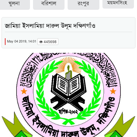
খুলনা
বরিশাল
রংপুর
ময়মনসিংহ
জামিয়া ইসলামিয়া দারুল উলূম দক্ষিণগাঁও
May 04 2019, 14:01
445698