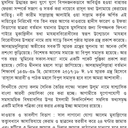
মুসলিম উম্মাহর জন্য যুগে যুগে বিপদজনকভাবে আবির্ভূত হওয়া বাহাত্তর
ফেরকা সম্পর্কে সজাগ ও সতর্ক করা নায়েবে রাসূল তথা উলামায়ে কেরামের
দায়িত্ব। নবী কারীম সাল্লাল্লাহু আলাইহি ওয়া সাল্লাম কর্তৃক অর্পিত এই
দায়িত্বের নিরিখেই গত তিন বছর আগের দাওরায়ে হাদীস ফারেগ ও ইফতা
বিভাগের ছাত্ররা বর্তমান যমানার উম্মতে মুসলিমার জন্য বিপজ্জনক ফিৎনা
গাইরে মুকাল্লিদীন তথা মাযহাববিরোধীদের স্বরূপ উন্মোচনে ‘মাযহাব
বিরোধীদের উপহার’ নামে প্রায় সাড়ে তিনশ পৃষ্ঠার স্মারক গ্রন্থ প্রকাশ করেছে।
আলহামদুলিল্লাহ! অতীতের সবক’টি স্মারক গ্রন্থের তুলনায় তা অনেক বেশি
প্রশংসা কুড়িয়েছে। বিশেষত আলেম সমাজে তা বিপুল সমাদৃত হয়েছে। আর
গত বছর ‘মুমিনের সকাল-সন্ধ্যা’ নামে একটি পকেট পুস্তিকা প্রকাশ করা
হয়েছে। সেটাও দ্বীনদার মহলে সাড়া জাগিয়েছে। আলহামদুলিল্লাহ! বর্তমান
শিক্ষাবর্ষ ১৪৩৮-৩৯ হি. মোতাবেক ২০১৭-১৮ ঈ. ৮ম স্মারক গ্রন্থ হিসেবে
‘রাসূলে আরাবী’ও পাঠক মহলে বিপুল সমাদৃত হবে বলে আমরা আশাবাদী।
লিখনীতে যোগ্য কলম সৈনিক তৈরির লক্ষ্যে ‘দারুল উলূম’ নামে ষান্মাসিক
বাংলা আরবী দেয়ালিকা বের করা হচ্ছে। আগামীতে যুগোপযোগী ও
সমসাময়িক বিষয়াবলির উপর ইসলামী দিকনির্দেশনা সম্বলিত তথ্যসমৃদ্ধ
একটি মাসিক পত্রিকা বের করার একান্ত ইচ্ছা আমাদের রয়েছে।
দাওয়াত ও তাবলীগ বিভাগ : সাল লাগানো যোগ্য আলেম মুবাল্লিগের
তত্ত্বাবধানে আসাতিযায়ে কেরাম ও ছাত্রদের তরতীব করে ২৪ ঘণ্টার জামাত
এবং ছুটিতে ৩ দিনের জামাত ও চিল্লার জামাত পাঠানোর মাধ্যমে ঘরে ঘরে