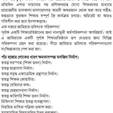
প্রতিদিন এশার নামাযের পর প্রশিক্ষণপ্রাপ্ত যোগ্য শিক্ষকদের মাধ্যমে
প্রয়োজনীয় মাসআলা-মাসায়েলসহ আরবী অক্ষরজ্ঞান থেকে শুরু করে সহীহ-
শুদ্ধভাবে কুরআন শিক্ষার সম্পূর্ণ ফ্রি কার্যক্রম চলছে। অচিরেই তা আরও
গতিশীল করা হবে ইনশাআল্লাহ।
এক নজরে জামিয়ার ভবিষ্যত পরিকল্পনা
পূর্ণাঙ্গ একটি শিক্ষাপ্রতিষ্ঠানের জন্য নানামুখী কর্মপরিকল্পনা অপরিহার্য। তাই
এ জামিয়াকে একটি পূর্ণাঙ্গ শিক্ষাপ্রতিষ্ঠানে রূপ দেওয়ার জন্য বিভিন্ন
পরিকল্পনা গ্রহণ করা হয়েছে। নীচে জামিয়ার ভবিষ্যত পরিকল্পনাগুলো
সংক্ষিপ্তাকারে পেশ করা হল।
পাঁচ হাজার লোকের ধারণ ক্ষমতাসম্পন্ন মসজিদ নির্মাণ।
স্বতন্ত্র দরস্গাহ (শিক্ষা ভবন) নির্মাণ।
স্বতন্ত্র ছাত্রাবাস নির্মাণ।
স্বতন্ত্র সমৃদ্ধ একাডেমিক গ্রন্থাগার নির্মাণ।
স্বতন্ত্র শিক্ষক কোয়াটার।
স্বতন্ত্র সেমিনার কক্ষ।
স্বতন্ত্র মেহমানখানা নির্মাণ।
স্বতন্ত্র কারিগরি শিক্ষা ভবন নির্মাণ।
চিকিৎসা শিক্ষার স্বতন্ত্র ব্যবস্থাপনা।
নিয়মিত মাসিক পত্রিকা প্রকাশ করা।
সমসাময়িক বিষয়াবলির উপর প্রকাশনা।