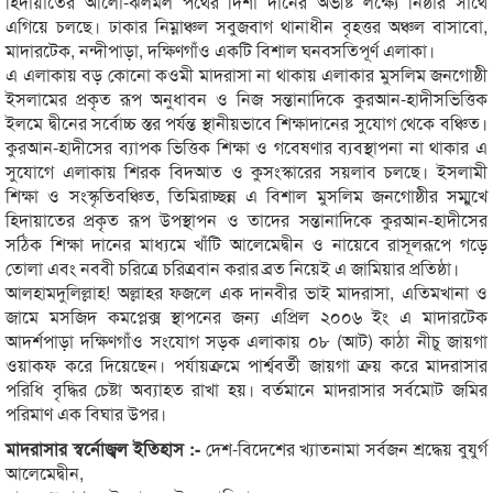
হিদায়াতের আলো-ঝলমল পথের দিশা দানের অভীষ্ট লক্ষ্যে নিষ্ঠার সাথে
এগিয়ে চলছে। ঢাকার নিম্নাঞ্চল সবুজবাগ থানাধীন বৃহত্তর অঞ্চল বাসাবো,
মাদারটেক, নন্দীপাড়া, দক্ষিণগাঁও একটি বিশাল ঘনবসতিপূর্ণ এলাকা।
এ এলাকায় বড় কোনো কওমী মাদরাসা না থাকায় এলাকার মুসলিম জনগোষ্ঠী
ইসলামের প্রকৃত রূপ অনুধাবন ও নিজ সন্তানাদিকে কুরআন-হাদীসভিত্তিক
ইলমে দ্বীনের সর্বোচ্চ স্তর পর্যন্ত স্থানীয়ভাবে শিক্ষাদানের সুযোগ থেকে বঞ্চিত।
কুরআন-হাদীসের ব্যাপক ভিত্তিক শিক্ষা ও গবেষণার ব্যবস্থাপনা না থাকার এ
সুযোগে এলাকায় শিরক বিদআত ও কুসংস্কারের সয়লাব চলছে। ইসলামী
শিক্ষা ও সংস্কৃতিবঞ্চিত, তিমিরাচ্ছন্ন এ বিশাল মুসলিম জনগোষ্ঠীর সম্মুখে
হিদায়াতের প্রকৃত রূপ উপস্থাপন ও তাদের সন্তানাদিকে কুরআন-হাদীসের
সঠিক শিক্ষা দানের মাধ্যমে খাঁটি আলেমেদ্বীন ও নায়েবে রাসূলরূপে গড়ে
তোলা এবং নববী চরিত্রে চরিত্রবান করার ব্রত নিয়েই এ জামিয়ার প্রতিষ্ঠা।
আলহামদুলিল্লাহ! অল্লাহর ফজলে এক দানবীর ভাই মাদরাসা, এতিমখানা ও
জামে মসজিদ কমপ্লেক্স স্থাপনের জন্য এপ্রিল ২০০৬ ইং এ মাদারটেক
আদর্শপাড়া দক্ষিণগাঁও সংযোগ সড়ক এলাকায় ০৮ (আট) কাঠা নীচু জায়গা
ওয়াকফ করে দিয়েছেন। পর্যায়ক্রমে পার্শ্ববর্তী জায়গা ক্রয় করে মাদরাসার
পরিধি বৃদ্ধির চেষ্টা অব্যাহত রাখা হয়। বর্তমানে মাদরাসার সর্বমোট জমির
পরিমাণ এক বিঘার উপর।
মাদরাসার স্বর্নোজ্বল ইতিহাস :-
দেশ-বিদেশের খ্যাতনামা সর্বজন শ্রদ্ধেয় বুযুর্গ
আলেমেদ্বীন,