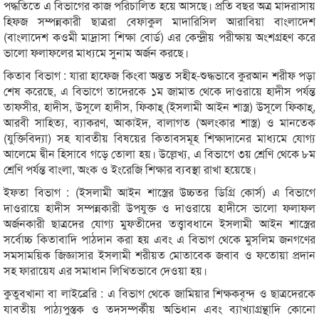
পদ্ধতিতে এ বিভাগের কাজ পরিচালিত হয়ে আসছে। প্রতি বছর অত্র মাদরাসায়
হিফজ সম্পন্নকারী ছাত্ররা বেফাকুল মাদারিসিল আরাবিয়া বাংলাদেশ
(বাংলাদেশ কওমী মাদ্রাসা শিক্ষা বোর্ড) এর কেন্দ্রীয় পরীক্ষায় অংশগ্রহণ করে
ভালো ফলাফলের মাধ্যমে সুনাম অর্জন করছে।
কিতাব বিভাগ : যারা হাফেজ কিংবা অন্তত সহীহ-শুদ্ধভাবে কুরআন শরীফ পড়া
শেষ করেছে, এ বিভাগে তাদেরকে ১ম জামাত থেকে দাওরায়ে হাদীস পর্যন্ত
তাফসীর, হাদীস, উসূলে হাদীস, ফিকাহ্ (ইসলামী আইন শাস্ত্র) উসূলে ফিকাহ্,
আরবী সাহিত্য, ব্যাকরণ, আকাইদ, বালাগত (অলংকার শাস্ত্র) ও মানতেক
(যুক্তিবিদ্যা) সহ যাবতীয় বিষয়ের কিতাবসমূহ শিক্ষাদানের মাধ্যমে যোগ্য
আলেমে দ্বীন হিসাবে গড়ে তোলা হয়। উল্লেখ্য, এ বিভাগে ৩য় শ্রেণি থেকে ৮ম
শ্রেণি পর্যন্ত বাংলা, অংক ও ইংরেজি শিক্ষার ব্যবস্থা রাখা হয়েছে।
ইফতা বিভাগ : (ইসলামী আইন শাস্ত্রের উচ্চতর ডিগ্রি কোর্স) এ বিভাগে
দাওরায়ে হাদীস সম্পন্নকারী উপযুক্ত ও দাওরায়ে হাদীসে ভালো ফলাফল
অর্জনকারী ছাত্রদের যোগ্য মুফতীদের তত্ত্বাবধানে ইসলামী আইন শাস্ত্রের
সর্বোচ্চ কিতাবাদি পাঠদান করা হয় এবং এ বিভাগ থেকে মুসলিম জনগণের
সমসাময়িক জিজ্ঞাসার ইসলামী শরীয়ত মোতাবেক জবাব ও ফতোয়া প্রদান
সহ ফারায়েয এর সমাধান লিখিতভাবে দেওয়া হয়।
কুতুবখানা বা লাইব্রেরি : এ বিভাগ থেকে জামিয়ার শিক্ষকবৃন্দ ও ছাত্রদেরকে
যাবতীয় পাঠ্যপুস্তক ও তদসম্পর্কীয় অভিধান এবং ব্যাখ্যাগ্রন্থাদি কোনো