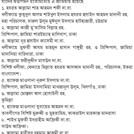
যাদের শুভাগমন ইতোমধ্যেই এ জামিয়ায় হয়েছে
১. হযরত আল্লামা শাহ আহমদ শফী দা.বা.
খলীফায়ে কুতুবুল আলম শাইখুল ইসলাম হযরত হুসাইন আহমদ মাদানী রহ.
মহা পরিচালক, দারুল উলূম মুঈনুল ইসলাম হাটহাজারী, চট্টগ্রাম
২. আল্লামা কাজী মু’তাসিম বিল্লাহ রহ.
প্রিন্সিপাল, জামিয়া শারইয়্যাহ মালিবাগ, ঢাকা
৩. আল্লামা নূর হুসাইন কাসেমী দা.বা.
খলীফায়ে মুফতী আযম মাহমূদ হাসান গাঙ্গুহী রহ. ও প্রিন্সিপাল, জামিয়া
মাদানিয়া বারিধারা, ঢাকা
৪. আল্লামা ফরীদুদ্দীন মাসউদ দা.বা.
বিশিষ্ট খলীফা, ফেদায়ে মিল্লাত হযরত আসআদ মাদানী রহ., পরিচালক, ইকরা
বাংলাদেশ।
৫. হাফেজ মাওলানা নূরুল ইসলাম দা.বা.
প্রিন্সিপাল, জামিয়া ইসলামিয়া মাখজানুল উলূম, খিলগাঁও, ঢাকা
৬. আল্লামা মোস্তফা আল হোসাইনী রহ.
কুমিল্লা
৭. হাফেজ মাওলানা যুবায়ের আহমদ দা.বা.
তাবলীগের বিশিষ্ট মুরুব্বী ও মুহতামিম, কাকরাইল মারকাজ মাদরাসা
৮. শাইখ মুফতী ইবরাহীম আফ্রিকী দা.বা.
সাউথ আফ্রিকা।
৯. আল্লামা হাবীবুর রহমান আজমী দা.বা.