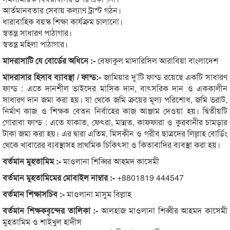
আর্তমানবতার সেবায় কল্যাণ ট্রাস্ট গঠন।
ধারাবাহিক বয়স্ক শিক্ষা কার্যক্রম চালানো।
স্বতন্ত্র সাধারণ পাঠাগার।
স্বতন্ত্র মহিলা পাঠাগার।
মাদরাসাটি যে বোর্ডের অধিনে :-
বেফাকুল মাদারিসিল আরাবিয়া বাংলাদেশ
মাদরাসার হিসাব ব্যাবস্থা / ফান্ড:-
জামিয়ার দু’টি ফান্ড রয়েছে একটি সাধারণ
ফান্ড : এতে দানশীল ভাইদের মাসিক দান, বাৎসরিক দান ও এককালীন
সাধারণ দান জমা করা হয়। যা থেকে জমি ক্রয়ের মূল্য পরিশোধ, জমি ভরাট,
নির্মাণ কাজ ও শিক্ষক বেতন নির্বাহের কাজ আঞ্জাম দেওয়া হয়। দ্বিতীয়টি
গোরাবা ফান্ড : এতে যাকাত, ফেৎরা, মান্নত, কাফ্ফারা ও কুরবানীর চামড়ার
টাকা জমা করা হয়। এর দ্বারা এতিম, মিসকীন ও গরীব ছাত্রদের লিল্লাহ বোর্ডিং
থেকে খাবারের ব্যবস্থাসহ প্রাথমিক চিকিৎসা ও কিতাবাদির ব্যবস্থা করা হয়।
বর্তমান মুহতামিম :-
মাওলানা শিব্বির আহমদ কাসেমী
বর্তমান মুহতামিমের মোবাইল নাম্বার :-
+8801819 444547
বর্তমান শিক্ষাসচিব :-
মাওলানা মাসুম বিল্লাহ
বর্তমান শিক্ষকবৃন্দের তালিকা :-
আলহাজ মাওলানা শিব্বীর আহমদ কাসেমী
মুহতামিম ও শাইখুল হাদীস