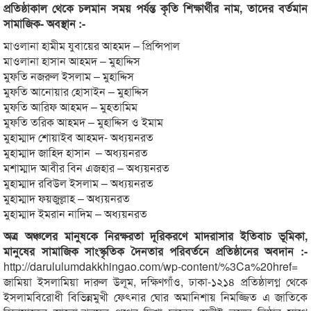
প্রতিষ্ঠাকাল থেকে চলমান সময় পর্যন্ত কৃতি শিক্ষার্থীর নাম, তাদের বর্তমান
সামাজিক- অবস্থান :-
মাওলানা হামীম যুবায়ের আহমদ – প্রিন্সিপাল
মাওলানা হাসান আহমদ – মুহাদ্দিস
মুফতি নজরুল ইসলাম – মুহাদ্দিস
মুফতি আনোয়ার হোসাইন – মুহাদ্দিস
মুফতি আরিফ আহমদ – মুহতামিম
মুফতি তরিক আহমদ – মুহাদ্দিস ও ইমাম
মুহাম্মাদ শোয়াইব আহমদ- অধ্যয়নরত
মুহাম্মাদ জাহিদ হাসান – অধ্যয়নরত
মশাম্মাদ আবীর বিন এজহার – অধ্যয়নরত
মুহাম্মাদ রবিউল ইসলাম – অধ্যয়নরত
মুহাম্মাদ ফয়জুল্লাহ – অধ্যয়নরত
মুহাম্মাদ ইমরান নাদিম – অধ্যয়নরত
অত্র অঞ্চলের মানুষকে নিরক্ষরতা দূরিকরণে মাদরাসার ইতিবাচ ভূমিকা,
মানুষের সামাজিক সাংস্কৃতিক দৈনতার পরিবর্তনে প্রতিষ্ঠানের অবদান :-
http://darululumdakkhingao.com/wp-content/%3Ca%20href=
জামিয়া ইসলামিয়া দারুল উলূম, দক্ষিণগাঁও, ঢাকা-১২১৪ প্রতিষ্ঠালগ্ন থেকে
ইসলামবিরোধী বিভিন্নমুখী ফেৎনার ঘোর অমানিশায় নিমজ্জিত এ জাতিকে