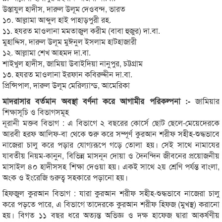
উস্তাযুল হাদীস, দারুল উলূম দেওবন্দ, ভারত
১০. আল্লামা আব্দুল হাই পাহাড়পুরী রহ.
১১. হযরত মাওলানা মমতাজুল করীম (বাবা হুজুর) দা.বা.
মুহাদ্দিস, দারুল উলূম মুঈনুল ইসলাম হাটহাজারী
১২. আল্লামা শেখ আহমদ দা.বা.
শাইখুল হাদীস, জামিয়া উবাইদিয়া নানুপুর, চট্টগ্রাম
১৩. হযরত মাওলানা ইরফান কবিরুদ্দীন দা.বা.
প্রিন্সিপাল, দারুল উলূম মেরিল্যান্ড, আমেরিকা
মাদরাসার বর্তমান অবস্থা বর্ণনা করে আগামীর পরিকল্পনা :-
জামিয়ার
শিক্ষাসূচি ও বিভাগসমূহ
নূরানী মক্তব বিভাগ : এ বিভাগে ২ বছরের কোর্সে ছোট ছেলে-মেয়েদেরকে
আরবী হরফ আলিফ-বা থেকে শুরু করে সম্পূর্ণ কুরআন শরীফ সহীহ-শুদ্ধভাবে
নাজেরা চালু করে পড়ার যোগ্যরূপে গড়ে তোলা হয়। সেই সাথে নামাযের
যাবতীয় নিয়ম-কানুন, বিভিন্ন মাসনূন দোয়া ও দৈনন্দিন জীবনের প্রয়োজনীয়
মাসাইল ৪০ হাদীসসহ শিক্ষা দেওয়া হয়। একই সাথে ২য় শ্রেণি পর্যন্ত বাংলা,
অংক ও ইংরেজি গুরুত্ব সহকারে পড়ানো হয়।
হিফজুল কুরআন বিভাগ : যারা কুরআন শরীফ সহীহ-শুদ্ধভাবে নাজেরা চালু
করে পড়তে পারে, এ বিভাগে তাদেরকে কুরআন শরীফ হিফজ (মুখস্থ) করানো
হয়। বিগত ১১ বছর ধরে অত্যন্ত অভিজ্ঞ ও দক্ষ হাফেজ দ্বারা আকর্ষণীয়