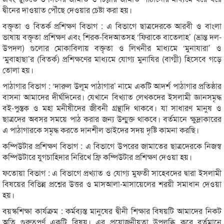
দ্বীনের দাওয়াত পৌঁছে দেওয়ার চেষ্টা করা হয়।
বক্তৃতা ও বিতর্ক প্রশিক্ষণ বিভাগ : এ বিভাগে ছাত্রদেরকে আরবী ও বাংলা
ভাষায় বক্তৃতা প্রশিক্ষণ এবং শিরক-বিদআতসহ ‘ফিরাকে বাতেলাহ’ (ভ্রান্ত দল-
উপদল) গুলোর মোকাবিলায় বক্তৃতা ও লিখনীর মাধ্যমে ‘মুনাযারা’ ও
‘মুবাহাছা’র (বিতর্ক) প্রশিক্ষণের মাধ্যমে যোগ্য মুনাযির (বাগ্মী) হিসেবে গড়ে
তোলা হয়।
পাঠাগার বিভাগ : ‘দারুল উলূম পাঠাগার’ নামে একটি আদর্শ পাঠাগার প্রতিষ্ঠার
বাসনা আমাদের দীর্ঘদিনের। যেখানে বিখ্যাত লেখকদের ইসলামী জ্ঞানসমৃদ্ধ
বই-পুস্তক ও মহা মনীষীদের জীবনী গ্রন্থাদি থাকবে। যা সাধারণ মানুষ ও
ছাত্রদের অবসর সময়ে পাঠ করার জন্য উন্মুক্ত থাকবে। বর্তমানে ক্ষুদ্রাকারের
এ পাঠাগারকে সমৃদ্ধ করতে দানশীল ভাইদের সদয় দৃষ্টি কামনা করছি।
কম্পিউটার প্রশিক্ষণ বিভাগ : এ বিভাগে উপরের জামাতের ছাত্রদেরকে নিজস্ব
কম্পিউটারে যুগচাহিদার নিরিখে ফ্রি কম্পিউটার প্রশিক্ষণ দেওয়া হয়।
ফতোয়া বিভাগ : এ বিভাগে প্রখ্যাত ও যোগ্য মুফতী সাহেবদের দ্বারা ইসলামী
বিষয়ের বিভিন্ন প্রশ্নের উত্তর ও মাসআলা-মাসায়েলের শরয়ী সমাধান দেওয়া
হয়।
বয়স্কশিক্ষা কার্যক্রম : কর্মব্যস্ত মানুষের দ্বীনী শিক্ষার বিষয়টি আমাদের নিকট
অতি গুরুত্বপূর্ণ একটি বিষয়। এর প্রয়োজনীয়তা উপলব্ধি করে বর্তমানে