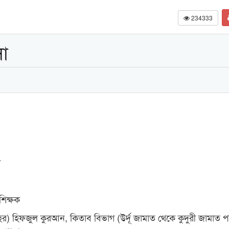
234333
সা
ী
শিক্ষক
বছর) হিফজুল কুরআন, কিতাব বিভাগ (উর্দূ জামাত থেকে কুদুরী জামাত পর্য