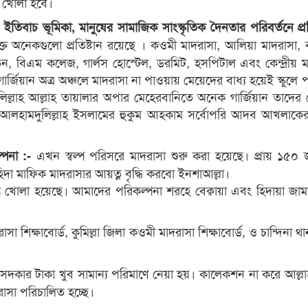
্ত খোলা হবে।
 ইতিবাচ ভূমিকা, মানুষের সামাজিক সাংস্কৃতিক দৈনতার পরিবর্তনে প্রত
তর্ভুক্ত অনেকগুলো প্রতিষ্টান রয়েছে । কওমী মাদরাসা, আলিয়া মাদরাসা
 নিকেতন, বিএম কলেজ, গার্লস হোস্টেল, ডরমিট, হসপিটাল এবং কেন্দ্রীয়
র্জিয়ান অত্র অঞ্চলে মাদরাসা না পাওয়ায় মেয়েদের বাধ্য হয়েই স্কুলে
িল্লাহ আল্লাহ তায়ালার অপার মেহেরবানিতে অনেক গার্জিয়ান তাদের
নিকট আলহামদুলিল্লাহ ইসলামের হুকুম আহকাম সর্বোপরি আদব আখলাকের 
এখন স্বল্প পরিসরে মাদরাসা শুরু করা হয়েছে। প্রায় ১৫০ জ
ল্পনা :-
া মাফিক মাদরাসার আয়ত্ন বৃদ্ধি করবো ইনশাআল্লা।
্ত খোলা হয়েছে। আমাদের পরিকল্পনা শরহে বেক্বায়া এবং হিদায়া জামাত
া শিক্ষাবোর্ড, কুমিল্লা জিলা কওমী মাদরাসা শিক্ষাবোর্ড, ও চান্দিনা থ
ন সদকার টাকা খুব সামান্য পরিমাণে নেয়া হয়। কালেকশন না করে আল্
াসা পরিচালিত হচ্ছে।