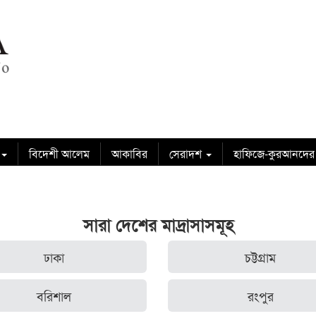
বিদেশী আলেম
আকাবির
সেরাদশ
হাফিজে-কুরআনদের
সারা দেশের মাদ্রাসাসমূহ
ঢাকা
চট্টগ্রাম
বরিশাল
রংপুর