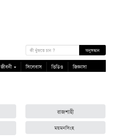
 জীবনী
সিলেবাস
ভিডিও
জিজ্ঞাসা
রাজশাহী
ময়মনসিংহ