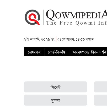
৮ই আগস্ট, ২০২৬ ইং
|
২৪শে শ্রাবণ, ১৪৩৩ বঙ্গাব্দ
হোমপেজ
বোর্ড-বিজ্ঞপ্তি
আলেমগণের জীবন দর্শন
সিলেট
খুলনা