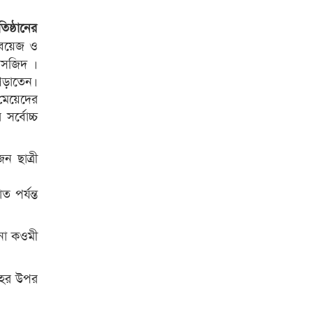
িষ্ঠানের
, বয়েজ ও
 মসজিদ ।
 পড়াতেন।
 মেয়েদের
সর্বোচ্চ
ন ছাত্রী
 পর্যন্ত
ানা কওমী
লাহর উপর