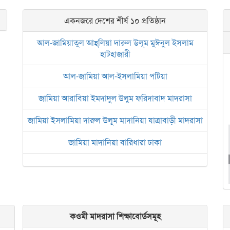
একনজরে দেশের শীর্ষ ১০ প্রতিষ্ঠান
আল-জামিয়াতুল আহ্‌লিয়া দারুল উলূম মুঈনুল ইসলাম
হাটহাজারী
আল-জামিয়া আল-ইসলামিয়া পটিয়া
জামিয়া আরাবিয়া ইমদাদুল উলুম ফরিদাবাদ মাদরাসা
জামিয়া ইসলামিয়া দারুল উলূম মাদানিয়া যাত্রাবাড়ী মাদরাসা
জামিয়া মাদানিয়া বারিধারা ঢাকা
আল জামিয়াতুল আরবিয়া নছিরুল ইসলাম নাজিরহাট
জামেয়া দারুল মা‘আরিফ আল-ইসলামিয়া চট্টগ্রাম
ইসলামিক রিসার্চ সেন্টার বাংলাদেশ বসুন্ধরা
কওমী মাদরাসা শিক্ষাবোর্ডসমূহ