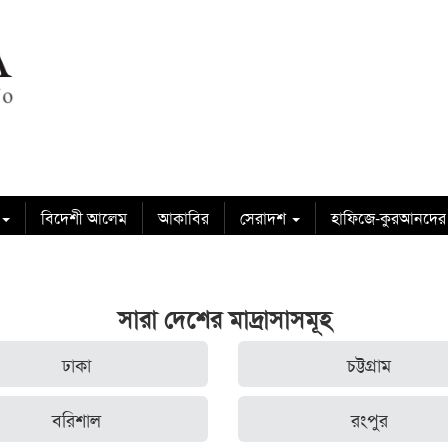
বিদেশী আলেম
আকাবির
সেরাদশ
হাফিজে-কুরআনদের
সারা দেশের মাদ্রাসাসমূহ
ঢাকা
চট্টগ্রাম
বরিশাল
রংপুর