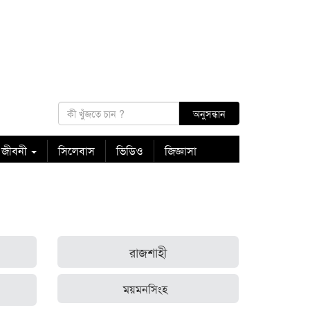
 জীবনী
সিলেবাস
ভিডিও
জিজ্ঞাসা
রাজশাহী
ময়মনসিংহ