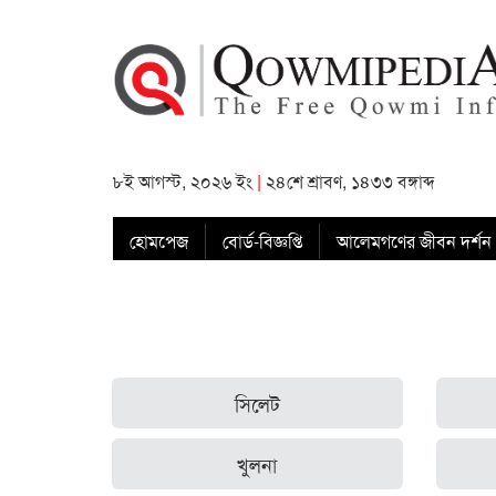
৮ই আগস্ট, ২০২৬ ইং
|
২৪শে শ্রাবণ, ১৪৩৩ বঙ্গাব্দ
হোমপেজ
বোর্ড-বিজ্ঞপ্তি
আলেমগণের জীবন দর্শন
সিলেট
খুলনা