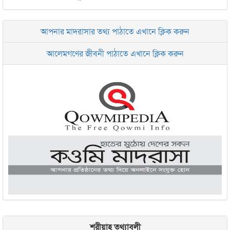
জামেয়া দারুল মা‘আরিফ আল-ইসলামিয়া চট্টগ্রাম
আপনার মাদরাসার তথ্য পাঠাতে এখানে ক্লিক করুন
ইসলামিক রিসার্চ সেন্টার বাংলাদেশ বসুন্ধরা
আলেমগণের জীবনী পাঠাতে এখানে ক্লিক করুন
জামেয়া আরাবিয়া রহমানিয়া, ঢাকা
জামেয়া কুরআনিয়া লালবাগ ঢাকা
শরীয়াহ তথ্যাবলী