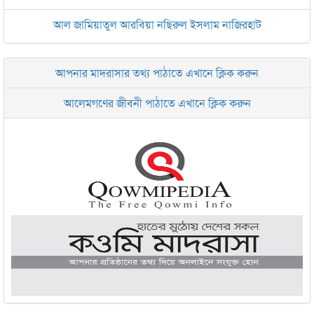
আল জামিয়াতুল আরবিয়া নছিরুল ইসলাম নাজিরহাট
জামেয়া দারুল মা‘আরিফ আল-ইসলামিয়া চট্টগ্রাম
আপনার মাদরাসার তথ্য পাঠাতে এখানে ক্লিক করুন
ইসলামিক রিসার্চ সেন্টার বাংলাদেশ বসুন্ধরা
আলেমগণের জীবনী পাঠাতে এখানে ক্লিক করুন
জামেয়া আরাবিয়া রহমানিয়া, ঢাকা
জামেয়া কুরআনিয়া লালবাগ ঢাকা