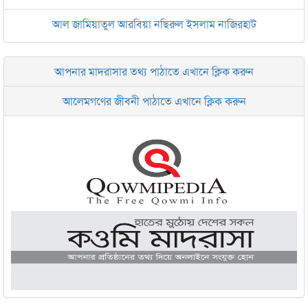
আল জামিয়াতুল আরবিয়া নছিরুল ইসলাম নাজিরহাট
জামেয়া দারুল মা‘আরিফ আল-ইসলামিয়া চট্টগ্রাম
আপনার মাদরাসার তথ্য পাঠাতে এখানে ক্লিক করুন
ইসলামিক রিসার্চ সেন্টার বাংলাদেশ বসুন্ধরা
আলেমগণের জীবনী পাঠাতে এখানে ক্লিক করুন
জামেয়া আরাবিয়া রহমানিয়া, ঢাকা
জামেয়া কুরআনিয়া লালবাগ ঢাকা