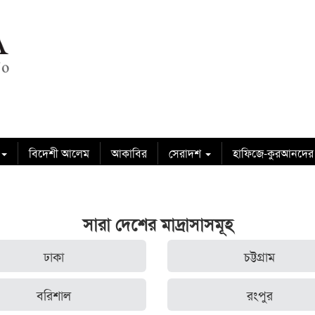
বিদেশী আলেম
আকাবির
সেরাদশ
হাফিজে-কুরআনদের
সারা দেশের মাদ্রাসাসমূহ
ঢাকা
চট্টগ্রাম
বরিশাল
রংপুর