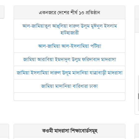
একনজরে দেশের শীর্ষ ১০ প্রতিষ্ঠান
আল-জামিয়াতুল আহ্‌লিয়া দারুল উলূম মুঈনুল ইসলাম
হাটহাজারী
আল-জামিয়া আল-ইসলামিয়া পটিয়া
জামিয়া আরাবিয়া ইমদাদুল উলুম ফরিদাবাদ মাদরাসা
জামিয়া ইসলামিয়া দারুল উলূম মাদানিয়া যাত্রাবাড়ী মাদরাসা
জামিয়া মাদানিয়া বারিধারা ঢাকা
আল জামিয়াতুল আরবিয়া নছিরুল ইসলাম নাজিরহাট
জামেয়া দারুল মা‘আরিফ আল-ইসলামিয়া চট্টগ্রাম
ইসলামিক রিসার্চ সেন্টার বাংলাদেশ বসুন্ধরা
কওমী মাদরাসা শিক্ষাবোর্ডসমূহ