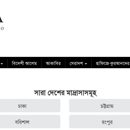
বিদেশী আলেম
আকাবির
সেরাদশ
হাফিজে-কুরআনদের
সারা দেশের মাদ্রাসাসমূহ
ঢাকা
চট্টগ্রাম
বরিশাল
রংপুর