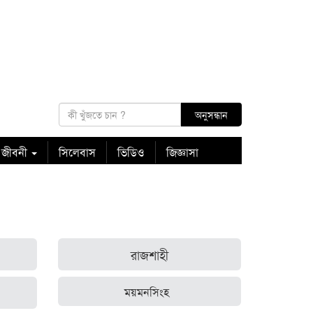
 জীবনী
সিলেবাস
ভিডিও
জিজ্ঞাসা
রাজশাহী
ময়মনসিংহ