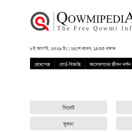
৮ই আগস্ট, ২০২৬ ইং
|
২৪শে শ্রাবণ, ১৪৩৩ বঙ্গাব্দ
হোমপেজ
বোর্ড-বিজ্ঞপ্তি
আলেমগণের জীবন দর্শন
সিলেট
খুলনা