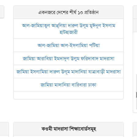
একনজরে দেশের শীর্ষ ১০ প্রতিষ্ঠান
আল-জামিয়াতুল আহ্‌লিয়া দারুল উলূম মুঈনুল ইসলাম
হাটহাজারী
আল-জামিয়া আল-ইসলামিয়া পটিয়া
জামিয়া আরাবিয়া ইমদাদুল উলুম ফরিদাবাদ মাদরাসা
জামিয়া ইসলামিয়া দারুল উলূম মাদানিয়া যাত্রাবাড়ী মাদরাসা
জামিয়া মাদানিয়া বারিধারা ঢাকা
আল জামিয়াতুল আরবিয়া নছিরুল ইসলাম নাজিরহাট
জামেয়া দারুল মা‘আরিফ আল-ইসলামিয়া চট্টগ্রাম
ইসলামিক রিসার্চ সেন্টার বাংলাদেশ বসুন্ধরা
কওমী মাদরাসা শিক্ষাবোর্ডসমূহ