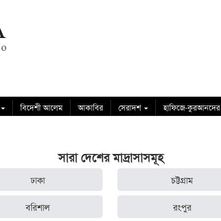
বিদেশী আলেম
আকাবির
সেরাদশ
হাফিজে-কুরআনদের
সারা দেশের মাদ্রাসাসমূহ
ঢাকা
চট্টগ্রাম
বরিশাল
রংপুর