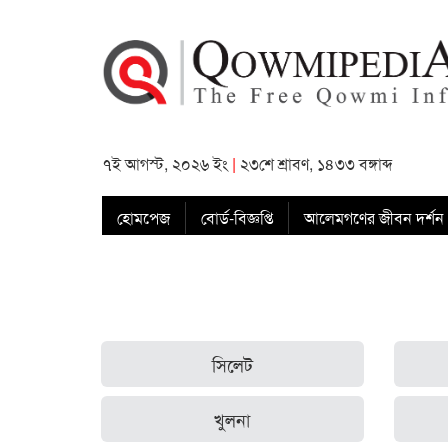
৭ই আগস্ট, ২০২৬ ইং
|
২৩শে শ্রাবণ, ১৪৩৩ বঙ্গাব্দ
হোমপেজ
বোর্ড-বিজ্ঞপ্তি
আলেমগণের জীবন দর্শন
সিলেট
খুলনা