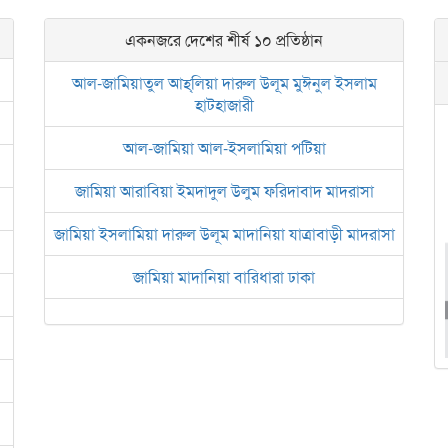
একনজরে দেশের শীর্ষ ১০ প্রতিষ্ঠান
আল-জামিয়াতুল আহ্‌লিয়া দারুল উলূম মুঈনুল ইসলাম
হাটহাজারী
আল-জামিয়া আল-ইসলামিয়া পটিয়া
জামিয়া আরাবিয়া ইমদাদুল উলুম ফরিদাবাদ মাদরাসা
জামিয়া ইসলামিয়া দারুল উলূম মাদানিয়া যাত্রাবাড়ী মাদরাসা
জামিয়া মাদানিয়া বারিধারা ঢাকা
আল জামিয়াতুল আরবিয়া নছিরুল ইসলাম নাজিরহাট
জামেয়া দারুল মা‘আরিফ আল-ইসলামিয়া চট্টগ্রাম
ইসলামিক রিসার্চ সেন্টার বাংলাদেশ বসুন্ধরা