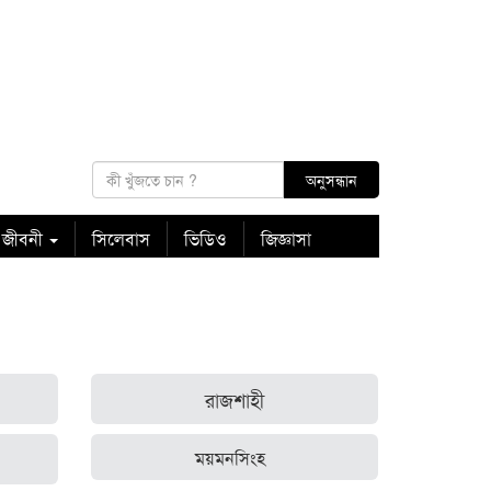
 জীবনী
সিলেবাস
ভিডিও
জিজ্ঞাসা
রাজশাহী
ময়মনসিংহ