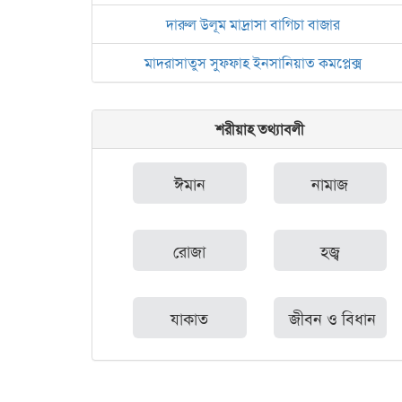
দারুল উলূম মাদ্রাসা বাগিচা বাজার
মাদরাসাতুস সুফফাহ ইনসানিয়াত কমপ্লেক্স
শরীয়াহ তথ্যাবলী
ঈমান
নামাজ
রোজা
হজ্ব
যাকাত
জীবন ও বিধান