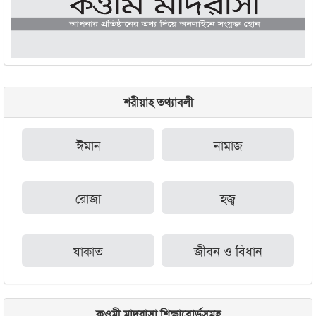
শরীয়াহ তথ্যাবলী
ঈমান
নামাজ
রোজা
হজ্ব
যাকাত
জীবন ও বিধান
কওমী মাদরাসা শিক্ষাবোর্ডসমূহ