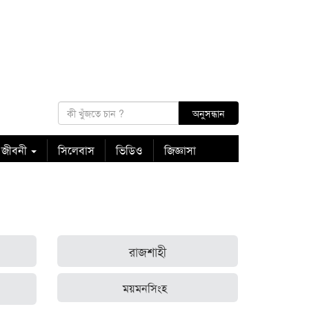
 জীবনী
সিলেবাস
ভিডিও
জিজ্ঞাসা
রাজশাহী
ময়মনসিংহ