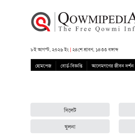
৮ই আগস্ট, ২০২৬ ইং
|
২৪শে শ্রাবণ, ১৪৩৩ বঙ্গাব্দ
হোমপেজ
বোর্ড-বিজ্ঞপ্তি
আলেমগণের জীবন দর্শন
সিলেট
খুলনা