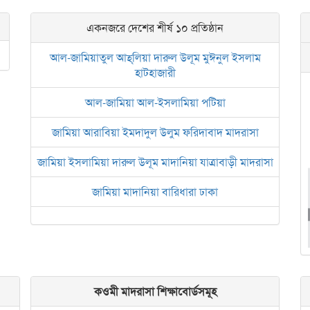
একনজরে দেশের শীর্ষ ১০ প্রতিষ্ঠান
আল-জামিয়াতুল আহ্‌লিয়া দারুল উলূম মুঈনুল ইসলাম
হাটহাজারী
আল-জামিয়া আল-ইসলামিয়া পটিয়া
জামিয়া আরাবিয়া ইমদাদুল উলুম ফরিদাবাদ মাদরাসা
জামিয়া ইসলামিয়া দারুল উলূম মাদানিয়া যাত্রাবাড়ী মাদরাসা
জামিয়া মাদানিয়া বারিধারা ঢাকা
আল জামিয়াতুল আরবিয়া নছিরুল ইসলাম নাজিরহাট
জামেয়া দারুল মা‘আরিফ আল-ইসলামিয়া চট্টগ্রাম
ইসলামিক রিসার্চ সেন্টার বাংলাদেশ বসুন্ধরা
কওমী মাদরাসা শিক্ষাবোর্ডসমূহ