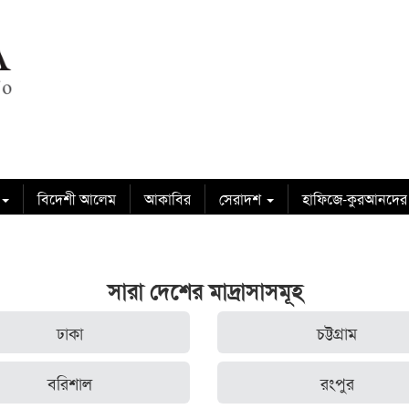
বিদেশী আলেম
আকাবির
সেরাদশ
হাফিজে-কুরআনদের
সারা দেশের মাদ্রাসাসমূহ
ঢাকা
চট্টগ্রাম
বরিশাল
রংপুর