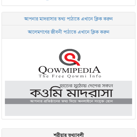
জামেয়া দারুল মা‘আরিফ আল-ইসলামিয়া চট্টগ্রাম
আপনার মাদরাসার তথ্য পাঠাতে এখানে ক্লিক করুন
ইসলামিক রিসার্চ সেন্টার বাংলাদেশ বসুন্ধরা
আলেমগণের জীবনী পাঠাতে এখানে ক্লিক করুন
জামেয়া আরাবিয়া রহমানিয়া, ঢাকা
জামেয়া কুরআনিয়া লালবাগ ঢাকা
শরীয়াহ তথ্যাবলী