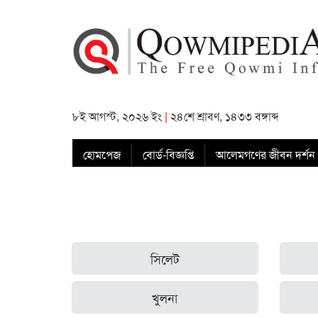
৮ই আগস্ট, ২০২৬ ইং
|
২৪শে শ্রাবণ, ১৪৩৩ বঙ্গাব্দ
হোমপেজ
বোর্ড-বিজ্ঞপ্তি
আলেমগণের জীবন দর্শন
সিলেট
খুলনা