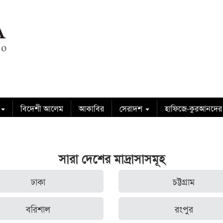
বিদেশী আলেম
আকাবির
সেরাদশ
হাফিজে-কুরআনদের
সারা দেশের মাদ্রাসাসমূহ
ঢাকা
চট্টগ্রাম
বরিশাল
রংপুর