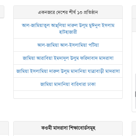
একনজরে দেশের শীর্ষ ১০ প্রতিষ্ঠান
আল-জামিয়াতুল আহ্‌লিয়া দারুল উলূম মুঈনুল ইসলাম
হাটহাজারী
আল-জামিয়া আল-ইসলামিয়া পটিয়া
জামিয়া আরাবিয়া ইমদাদুল উলুম ফরিদাবাদ মাদরাসা
জামিয়া ইসলামিয়া দারুল উলূম মাদানিয়া যাত্রাবাড়ী মাদরাসা
জামিয়া মাদানিয়া বারিধারা ঢাকা
আল জামিয়াতুল আরবিয়া নছিরুল ইসলাম নাজিরহাট
জামেয়া দারুল মা‘আরিফ আল-ইসলামিয়া চট্টগ্রাম
ইসলামিক রিসার্চ সেন্টার বাংলাদেশ বসুন্ধরা
কওমী মাদরাসা শিক্ষাবোর্ডসমূহ