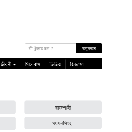
 জীবনী
সিলেবাস
ভিডিও
জিজ্ঞাসা
রাজশাহী
ময়মনসিংহ