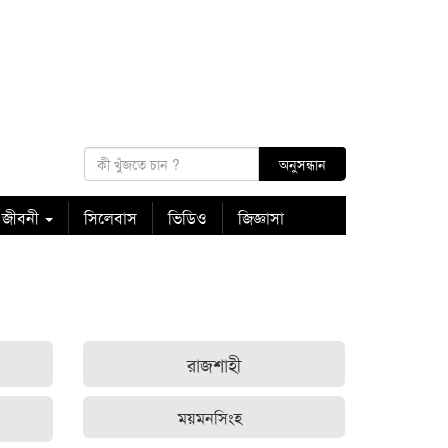
 জীবনী
সিলেবাস
ভিডিও
জিজ্ঞাসা
রাজশাহী
ময়মনসিংহ