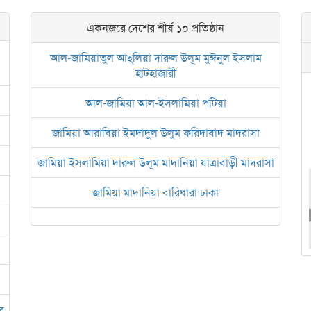
একনজরে দেশের শীর্ষ ১০ প্রতিষ্ঠান
আল-জামিয়াতুল আহ্‌লিয়া দারুল উলূম মুঈনুল ইসলাম
হাটহাজারী
আল-জামিয়া আল-ইসলামিয়া পটিয়া
জামিয়া আরাবিয়া ইমদাদুল উলুম ফরিদাবাদ মাদরাসা
জামিয়া ইসলামিয়া দারুল উলূম মাদানিয়া যাত্রাবাড়ী মাদরাসা
জামিয়া মাদানিয়া বারিধারা ঢাকা
আল জামিয়াতুল আরবিয়া নছিরুল ইসলাম নাজিরহাট
জামেয়া দারুল মা‘আরিফ আল-ইসলামিয়া চট্টগ্রাম
ইসলামিক রিসার্চ সেন্টার বাংলাদেশ বসুন্ধরা
র