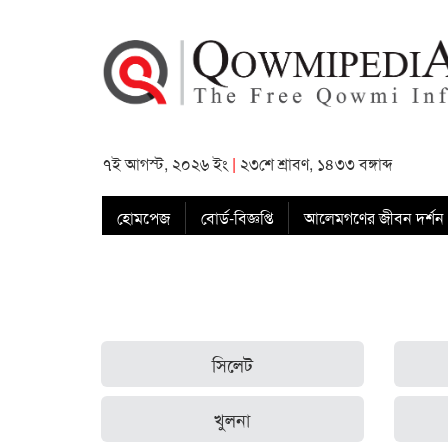
৭ই আগস্ট, ২০২৬ ইং
|
২৩শে শ্রাবণ, ১৪৩৩ বঙ্গাব্দ
হোমপেজ
বোর্ড-বিজ্ঞপ্তি
আলেমগণের জীবন দর্শন
সিলেট
খুলনা