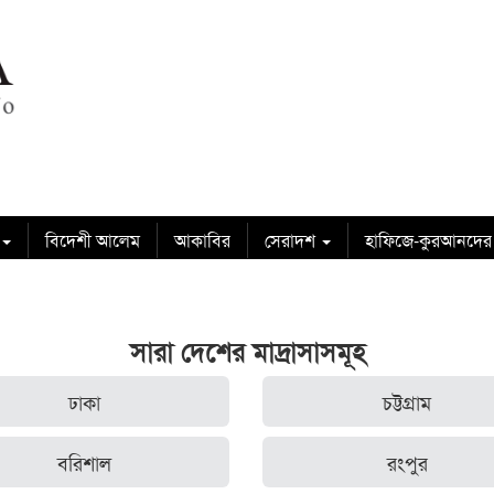
বিদেশী আলেম
আকাবির
সেরাদশ
হাফিজে-কুরআনদের
সারা দেশের মাদ্রাসাসমূহ
ঢাকা
চট্টগ্রাম
বরিশাল
রংপুর