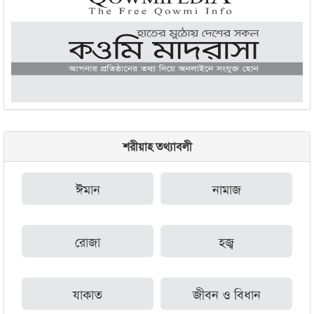
শরীয়াহ তথ্যাবলী
ঈমান
নামাজ
রোজা
হজ্ব
যাকাত
জীবন ও বিধান