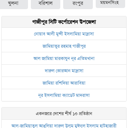
খুলনা
বরিশাল
রংপুর
ময়মনসিংহ
গাজীপুর সিটি কর্পোরেশন উপজেলা
নোয়াব আলী মুন্সী ইসলামিয়া মাদ্রাসা
জামিয়াতুর রহমাহ গাজীপুর
আল জামিয়া মারকাযুন নূর এতিমখানা
দারুল কোরআন মাদ্রাসা
জামিয়া রশিদিয়া আরাবিয়া
নূর ইসলামিয়া ক্যাডেট মাদরাসা
একনজরে দেশের শীর্ষ ১০ প্রতিষ্ঠান
আল-জামিয়াতুল আহ্‌লিয়া দারুল উলূম মুঈনুল ইসলাম হাটহাজারী