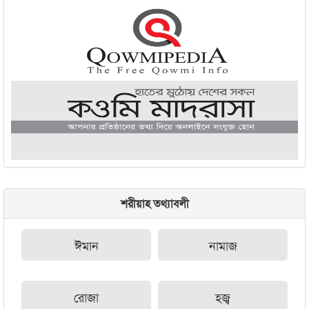
জামেয়া কুরআনিয়া লালবাগ ঢাকা
শরীয়াহ তথ্যাবলী
ঈমান
নামাজ
রোজা
হজ্ব