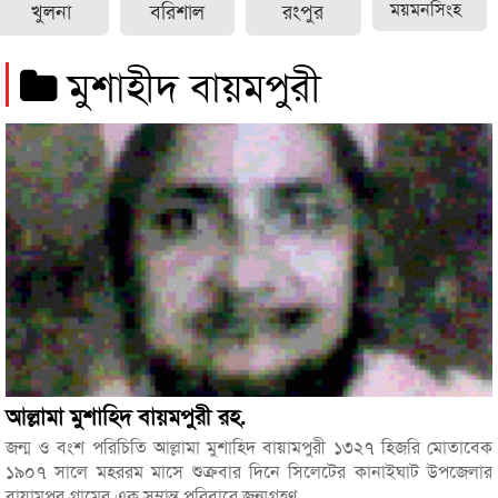
খুলনা
বরিশাল
রংপুর
ময়মনসিংহ
মুশাহীদ বায়মপুরী
আল্লামা মুশাহিদ বায়মপুরী রহ.
জন্ম ও বংশ পরিচিতি আল্লামা মুশাহিদ বায়ামপুরী ১৩২৭ হিজরি মোতাবেক
১৯০৭ সালে মহররম মাসে শুক্রবার দিনে সিলেটের কানাইঘাট উপজেলার
বায়ামপুর গ্রামের এক সম্ভ্রান্ত পরিবারে জন্মগ্রহণ...