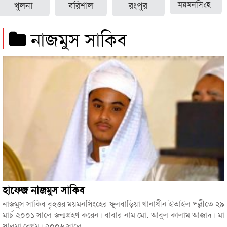
খুলনা
বরিশাল
রংপুর
ময়মনসিংহ
নাজমুস সাকিব
হাফেজ নাজমুস সাকিব
নাজমুস সাকিব বৃহত্তর ময়মনসিংহের ফুলবাড়িয়া থানাধীন ইতাইল পল্লীতে ২৯
মার্চ ২০০১ সালে জন্মগ্রহণ করেন। বাবার নাম মো. আবুল কালাম আজাদ। মা
সালমা বেগম। ২০০৬ সালে...