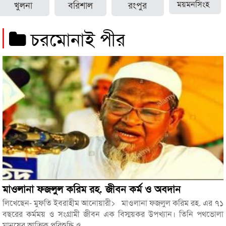
খুলনা
বরিশাল
রংপুর
ময়মনসিংহ
চরমোনাই পীর
মাওলানা ফজলুল করিম রহ. জীবন কর্ম ও অবদান
লিখেছেন- মুফতি ইবরাহীম আনোয়ারী> মাওলানা ফজলুল করিম রহ. এর ৭১
বছরের কর্মময় ও সংগ্রামী জীবন এক বিস্ময়কর উপখ্যান। তিনি পথভোলা
মানুষের আত্মিক পরিশুদ্ধি ও...