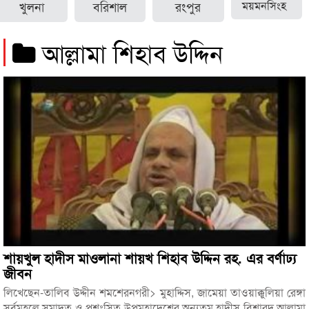
খুলনা
বরিশাল
রংপুর
ময়মনসিংহ
আল্লামা শিহাব উদ্দিন
শায়খুল হাদীস মাওলানা শায়খ শিহাব উদ্দিন রহ. এর বর্ণাঢ্য
জীবন
লিখেছেন-তালিব উদ্দীন শমশেরনগরী> মুহাদ্দিস, জামেয়া তাওয়াক্কুলিয়া রেঙ্গা
সর্বমহলে সমাদৃত ও প্রশংসিত উপমহাদেশের অন্যতম হাদীস বিশারদ আল্লামা