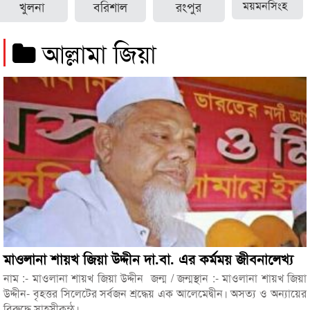
খুলনা
বরিশাল
রংপুর
ময়মনসিংহ
আল্লামা জিয়া
মাওলানা শায়খ জিয়া উদ্দীন দা.বা. এর কর্মময় জীবনালেখ্য
নাম :- মাওলানা শায়খ জিয়া উদ্দীন জন্ম / জন্মস্থান :- মাওলানা শায়খ জিয়া
উদ্দীন- বৃহত্তর সিলেটের সর্বজন শ্রদ্ধেয় এক আলেমেদ্বীন। অসত্য ও অন্যায়ের
বিরুদ্ধে সাহসীকন্ঠ।...