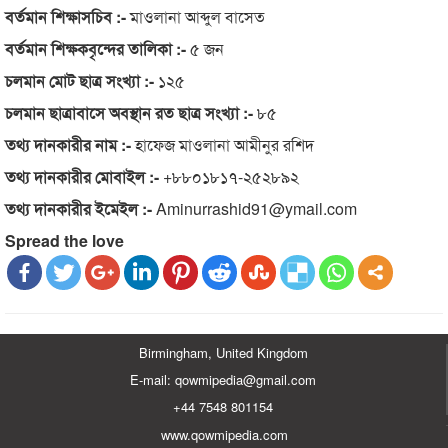
বর্তমান শিক্ষাসচিব :-
মাওলানা আব্দুল বাসেত
বর্তমান শিক্ষকবৃন্দের তালিকা :-
৫ জন
চলমান মোট ছাত্র সংখ্যা :-
১২৫
চলমান ছাত্রাবাসে অবস্থান রত ছাত্র সংখ্যা :-
৮৫
তথ্য দানকারীর নাম :-
হাফেজ মাওলানা আমীনুর রশিদ
তথ্য দানকারীর মোবাইল :-
+৮৮০১৮১৭-২৫২৮৯২
তথ্য দানকারীর ইমেইল :-
Aminurrashid91@ymail.com
Spread the love
Birmingham, United Kingdom
E-mail: qowmipedia@gmail.com
+44 7548 801154
www.qowmipedia.com