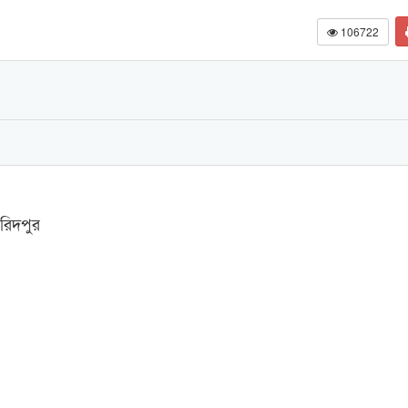
106722
রিদপুর