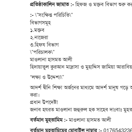
হিফজ ও মক্তব বিভাগ শুরু কর
প্রতিষ্ঠাকালিন জামাত :-
\”সংক্ষিপ্ত পরিচিতি\”
:-
বিভাগসমূহ
১.মক্তব
২.নাজেরা
৩.হিফয বিভাগ
\”পরিচালক\”
মাওলানা হাসমত আলী
হিদায়াতুল কুরআন মাদ্রাসা ও মুহাদ্দিস জামিয়া আরাবি
“লক্ষ্য ও উদ্দেশ্য\”
আদর্শ দ্বীনি শিক্ষা অর্জনের মাধ্যমে আদর্শ মানুষ গড়ে আল
করা।
প্রধান উপদেষ্টা
জনাব হযরত মাওলানা জহুরুল হক সাহেব দাঃবাঃ মুহতা
মাওলানা হাসমত আলী
বর্তমান মুহতামিম :-
017654323
বর্তমান মুহতামিমের মোবাইল নাম্বার :-