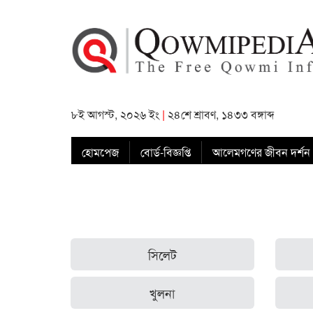
৮ই আগস্ট, ২০২৬ ইং
|
২৪শে শ্রাবণ, ১৪৩৩ বঙ্গাব্দ
হোমপেজ
বোর্ড-বিজ্ঞপ্তি
আলেমগণের জীবন দর্শন
সিলেট
খুলনা