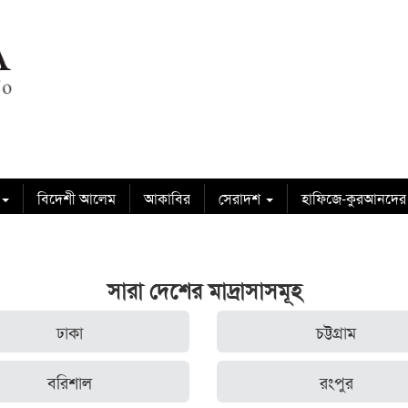
বিদেশী আলেম
আকাবির
সেরাদশ
হাফিজে-কুরআনদের
সারা দেশের মাদ্রাসাসমূহ
ঢাকা
চট্টগ্রাম
বরিশাল
রংপুর