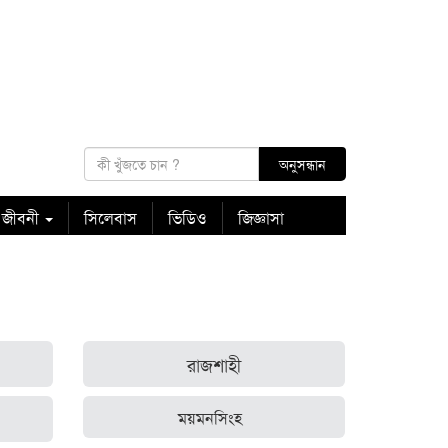
 জীবনী
সিলেবাস
ভিডিও
জিজ্ঞাসা
রাজশাহী
ময়মনসিংহ