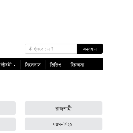
 জীবনী
সিলেবাস
ভিডিও
জিজ্ঞাসা
রাজশাহী
ময়মনসিংহ