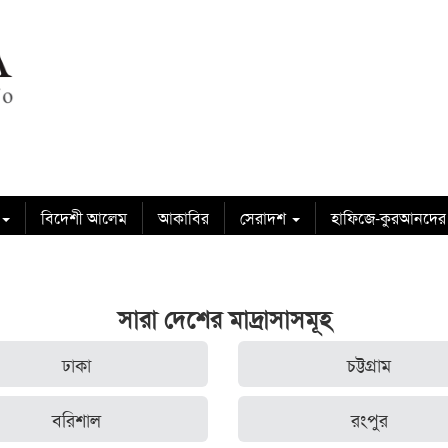
বিদেশী আলেম
আকাবির
সেরাদশ
হাফিজে-কুরআনদের
সারা দেশের মাদ্রাসাসমূহ
ঢাকা
চট্টগ্রাম
বরিশাল
রংপুর