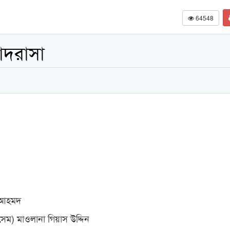
64548
মাদরাসা
 আহমদ
েম) মাওলানা গিয়াস উদ্দিন