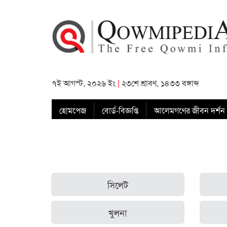
৭ই আগস্ট, ২০২৬ ইং
|
২৩শে শ্রাবণ, ১৪৩৩ বঙ্গাব্দ
হোমপেজ
বোর্ড-বিজ্ঞপ্তি
আলেমগণের জীবন দর্শন
সিলেট
খুলনা