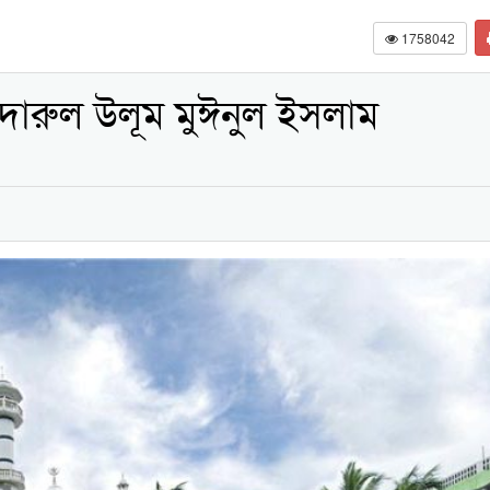
1758042
 দারুল উলূম মুঈনুল ইসলাম