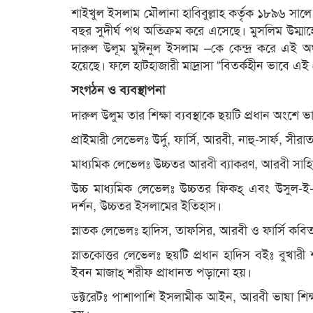
শাইখুল ইসলাম মৌলানা হাবিবুল্লাহ কর্তৃক ১৮৯৬ সালে 
বছর সুদীর্ঘ পথ অতিক্রম করে এসেছে। মুসলিম উম্মাহের স
দারুল উলূম মুঈনুল ইসলাম –কে কেন্দ্র করে এই অঞ্চল
হয়েছে। ফলে হাটহাজারী মাদ্রাসা “বিতর্কহীন ভাবে এই 
সংগঠন ও ব্যবস্থাপনা
দারুল উলুম তার শিক্ষা ব্যবস্থাকে ছয়টি প্রধান অংশে 
প্রাইমারী লেভেলঃ উর্দু, ফার্সি, আরবী, নাহু-সার্ফ, 
মাধ্যমিক লেভেলঃ উচ্চতর আরবী ব্যাকরণ, আরবী সাহিত্
উচ্চ মাধ্যমিক লেভেলঃ উচ্চতর ফিকহ্‌ এবং উসুল-ই-ফি
দর্শন, উচ্চতর ইসলামের ইতিহাস।
স্নাতক লেভেলঃ হাদিস, তাফসির, আরবী ও ফার্সি কবিত
স্নাতকোত্তর লেভেলঃ ছয়টি প্রধান হাদিস বইঃ বুখ
ইবন মাজাহ্‌ শরীফ প্রাধানত পড়ানো হয়।
ডক্টরেটঃ পাশাপাশি ইসলামীক আইন, আরবী ভাষা শিক্ষা