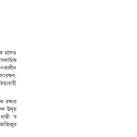
ঠিত হলেও
 ইসলামিক
 তৎকালীন
সংরক্ষণ,
িহ্যবাহী
ে রক্ষার
রুল উলূম
ান্বী ‘র
ী আজিজুর