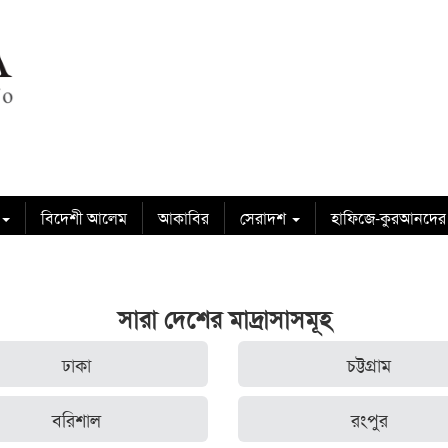
বিদেশী আলেম
আকাবির
সেরাদশ
হাফিজে-কুরআনদের
সারা দেশের মাদ্রাসাসমূহ
ঢাকা
চট্টগ্রাম
বরিশাল
রংপুর