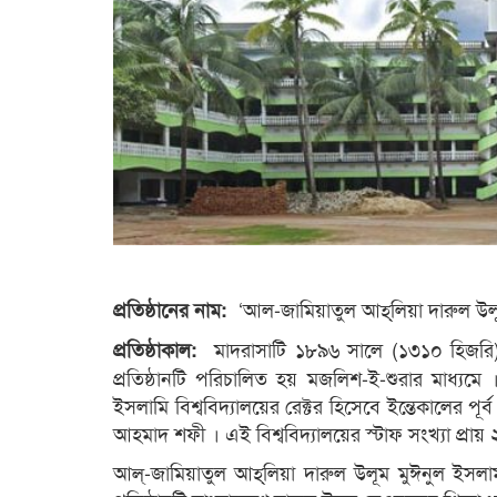
‘আল-জামিয়াতুল আহ্‌লিয়া দারুল উল
প্রতিষ্ঠানের নাম:
মাদরাসাটি ১৮৯৬ সালে (১৩১০ হিজরি) চ
প্রতিষ্ঠাকাল:
প্রতিষ্ঠানটি পরিচালিত হয় মজলিশ-ই-শুরার মাধ্যমে
ইসলামি বিশ্ববিদ্যালয়ের রেক্টর হিসেবে ইন্তেকালের পূর্ব 
আহমাদ শফী । এই বিশ্ববিদ্যালয়ের স্টাফ সংখ্যা প্রায় 
আল্‌-জামিয়াতুল আহ্‌লিয়া দারুল উলূম মুঈনুল ইসলাম