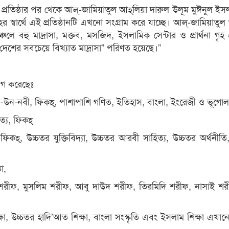
প্রতিষ্ঠার পর থেকে আল্‌-জামিয়াতুল আহ্‌লিয়া দারুল উলূম মুঈনুল ই
্বার্থে এই প্রতিষ্ঠানটি এখনো সংগ্রাম করে যাচ্ছে। আল্‌-জামিয়াতুল আ
ে বহু মাদ্রাসা, মক্তব, মসজিদ, ইসলামিক সেন্টার ও প্রার্থনা গৃহ প্
দেশের সবচেয়ে বিখ্যাত মাদ্রাসা” পরিণত হয়েছে।”
ভাগ করেছেঃ
সীরাত-উন-নবী, ফিকহ্‌, পাশাপাশি গণিত, ইতিহাস, বাংলা, ইংরেজী ও ভূগো
য, ফিকহ্‌
কহ্‌, উচ্চতর যুক্তিবিদ্যা, উচ্চতর আরবী সাহিত্য, উচ্চতর অর্থনীতি
া,
ারী শরীফ, মুসলিম শরীফ, আবু দাউদ শরীফ, তিরমিদি শরীফ, নাসাই 
, উচ্চতর হাদি’আত শিক্ষা, বাংলা সংস্কৃতি এবং ইসলাম শিক্ষা এখান