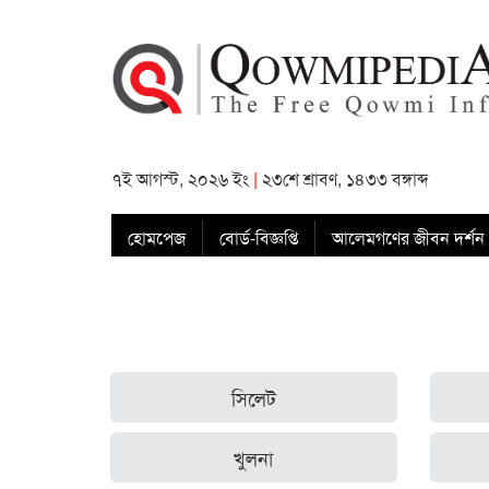
৭ই আগস্ট, ২০২৬ ইং
|
২৩শে শ্রাবণ, ১৪৩৩ বঙ্গাব্দ
হোমপেজ
বোর্ড-বিজ্ঞপ্তি
আলেমগণের জীবন দর্শন
সিলেট
খুলনা