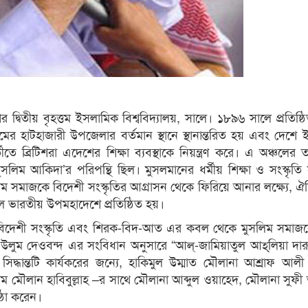
্বিতীয় বৃহত্তম ইসলামিক বিশ্ববিদ্যালয়, সালে। ১৮৯৬ সালে প্রতিষ্
্রামের হাটহাজারী উপজেলার বর্তমান স্থানে স্থানান্তরিত হয় এবং দেশে
তে ব্রিটিশরা এদেশের শিক্ষা ব্যবস্থাকে নিয়ন্ত্রণ করে। এ অঞ্চলের
লিম আকিদা’র পরিপন্থি ছিল। মুসলমানের ধর্মীয় শিক্ষা ও সংস্কৃতি 
িম সমাজকে বিদেশী সংস্কৃতির আগ্রাসন থেকে ফিরিয়ে আনার লক্ষ্যে, ঐত
ে ভারতীয় উপমহাদেশে প্রতিষ্ঠিত হয়।
া বিদেশী সংস্কৃতি এবং শিরক-বিদ-আত এর কবল থেকে মুসলিম সমাজক
ারুল উলুম দেওবন্দ এর সংবিধান অনুসারে “আল্‌-জামিয়াতুল আহ্‌লিয়া দা
সিদ্ধান্তটি কার্যকরের জন্যে, হাকিমুল উম্মাত মৌলানা আশ্রাফ আলী থ
লাম মৌলান হাবিবুল্লাহ –র সাথে মৌলানা আব্দুল ওয়াহেদ, মৌলানা সুফ
্ঠা করেন।