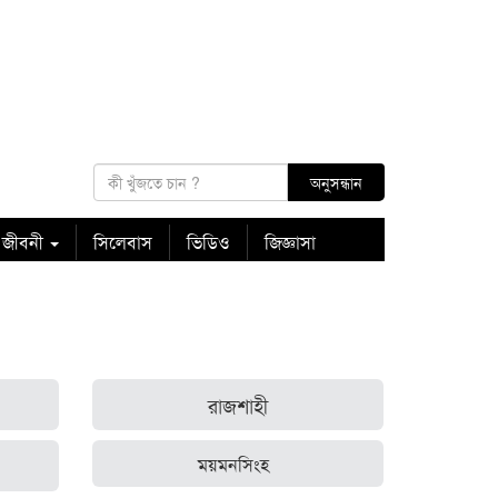
 জীবনী
সিলেবাস
ভিডিও
জিজ্ঞাসা
রাজশাহী
ময়মনসিংহ