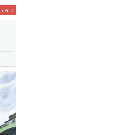
Print