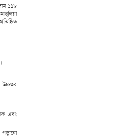
সলাম ১১৮
হ্‌লিয়া
রতিষ্ঠিত
ল।
, উচ্চতর
শরীফ এবং
ে পড়ানো