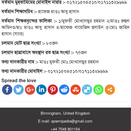
বর্তমান মুহতামিমের মোবাইল নাম্বার :-
০১৭২১৫০৪৫১০/০১৭১১৩২৯৬৯৯
বর্তমান শিক্ষাসচিব :-
হাফেজ মাওঃ আবু হাসান
বর্তমান শিক্ষকবৃন্দের তালিকা :-
১/মুফতী মোখলেছুর রহমান ২/মাওঃ রুহুল
আমিন৩/হাঃ মাওঃ আবু হাসান ৪/হাফেজ বায়েজিদ হুসাইন ৫/মোঃ জাহিদ
হাসান (স্যার)
চলমান মোট ছাত্র সংখ্যা :-
৮০জন
চলমান ছাত্রাবাসে অবস্থান রত ছাত্র সংখ্যা :-
৭০জন
তথ্য দানকারীর নাম :-
মাওঃ মুফতী মোঃ মোখলেছুর রহমান
তথ্য দানকারীর মোবাইল :-
০১৭২১৫০৪৫১০/০১৭১১৩২৯৬৯৯
Spread the love
Birmingham, United Kingdom
E-mail: qowmipedia@gmail.com
+44 7548 801154