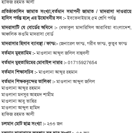
হাফিজ রহমত আলী
প্রতিষ্ঠাকালিন জামাত সংখ্যা,বর্তমান সমাপনী জামাত / মাদরাসা দাওরায়ে
হাদিস পর্যন্ত হলে্ এর উদ্বোধনীর সন :-
ইবতেদাইয়াহ ৫ম শ্রেণি পর্যন্ত
মাদরাসাটি যে বোর্ডের অধিনে :-
বেফাকুল মাদারিসিল আরাবিয়া বাংলাদেশ,
আঞ্চলিক কওমি মাদরাসা বোর্ড
মাদরাসার হিসাব ব্যাবস্থা / ফান্ড:-
জেনারেল ফান্ড, গরীব ফান্ড, কুতুব ফান্ড
বর্তমান মুহতামিম :-
মাওলানা আব্দুল জলিল বাহুবলী
বর্তমান মুহতামিমের মোবাইল নাম্বার :-
01715927654
বর্তমান শিক্ষাসচিব :-
মাওলানা আব্দুর রহমান
বর্তমান শিক্ষকবৃন্দের তালিকা :-
মাওলানা আব্দুল জলিল
মাওলানা আব্দুর রহমান
মাওলানা মনসুর আহমদ শামীম
মাওলানা আবু তাহির
মাওলানা আব্দুল হামিদ
হাফিজ রহমত আলী
চলমান মোট ছাত্র সংখ্যা :-
২০০ জন
চলমান ছাত্রাবাসে অবস্থান রত ছাত্র সংখ্যা :-
৪৫ জন