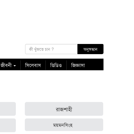
 জীবনী
সিলেবাস
ভিডিও
জিজ্ঞাসা
রাজশাহী
ময়মনসিংহ