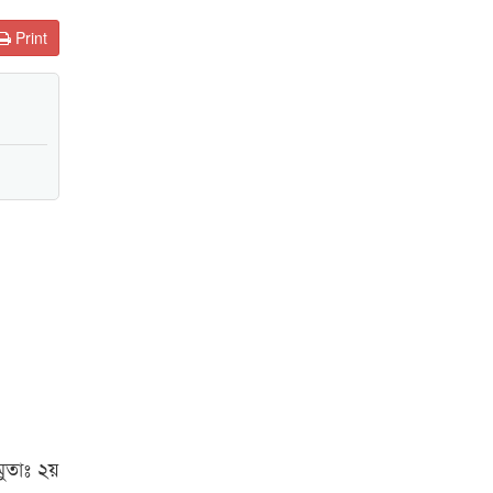
Print
মুতাঃ ২য়