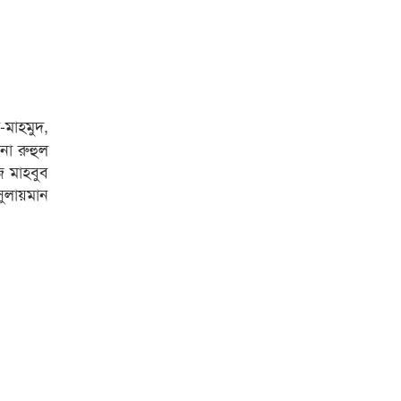
মাহমুদ,
না রুহুল
জ মাহবুব
ুলায়মান