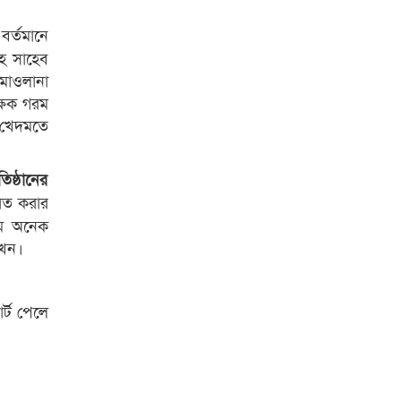
র্তমানে
াহ সাহেব
 মাওলানা
ক্ষক গরম
য় খেদমতে
িষ্ঠানের
তরিত করার
মিম অনেক
খেন।
র্ট পেলে