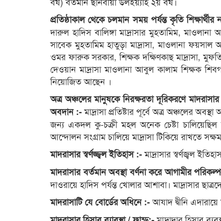
বর্ষ) বর্তমান ছানবীয়া উলইয়্যাহ ২য় বর্ষ।
প্রতিষ্ঠাকাল থেকে চলমান সময় পর্যন্ত কৃতি শিক্ষার্থী
দারুল হাদিস বালিঙ্গা মাদ্রাসার মুহতামিম, মাওলান
সাবেক মুহতামিম হাতুড়া মাদ্রাসা, মাওলানা ফয়সাল আহ
ওমর ফারুক সরকার, শিক্ষক দক্ষিণকাছ মাদ্রাসা, মুফত
দেওয়ান মাদ্রাসা মাওলানা আবুল কালাম শিক্ষক শিবগঞ
নিয়োজিত আছেন ।
অত্র অঞ্চলের মানুষকে নিরক্ষরতা দূরিকরণে মাদরাসার 
মাদ্রাসা প্রতিষ্টার পূর্বে অত্র অঞ্চলের অবস
অবদান :-
জন্য একদল কু-চক্রী মহল অনেক চেষ্টা চালিয়েছিল কিন্
আন্দোলন সংগ্রাম চালিয়ে মাদ্রাসা টিকিয়ে রাখতে সক্ষম 
মাদ্রাসার স্বর্ণজ্বল ইত
মাদরাসার স্বর্ণজ্জ্বল ইতিহাস :-
মাদরাসার বর্তমান অবস্থা বর্ণনা করে আগামীর পরিকল্
দাওরায়ে হাদিস পর্যন্ত খোলার আশাবা। মাদ্রাসার ছাত্রদে
আযাদ দ্বীনি এদারায়ে
মাদরাসাটি যে বোর্ডের অধিনে :-
মাদ্রাদার হিসাব ব্যব
মাদরাসার হিসাব ব্যাবস্থা / ফান্ড:-