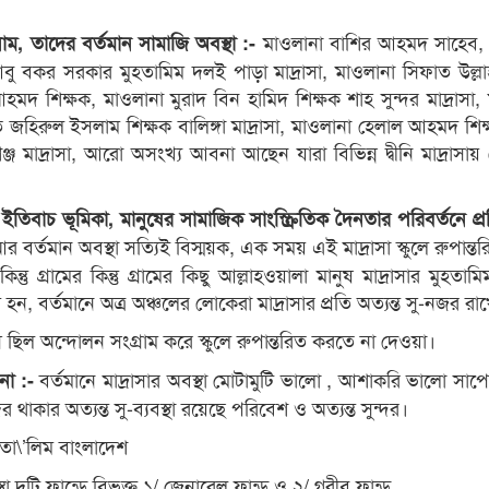
মাওলানা বাশির আহমদ সাহেব, ব
র নাম, তাদের বর্তমান সামাজি অবস্থা :-
া আবু বকর সরকার মুহতামিম দলই পাড়া মাদ্রাসা, মাওলানা সিফাত উল্ল
মদ শিক্ষক, মাওলানা মুরাদ বিন হামিদ শিক্ষক শাহ সুন্দর মাদ্রাসা,
ি জহিরুল ইসলাম শিক্ষক বালিঙ্গা মাদ্রাসা, মাওলানা হেলাল আহমদ শি
্জ মাদ্রাসা, আরো অসংখ্য আবনা আছেন যারা বিভিন্ন দ্বীনি মাদ্রাসা
ইতিবাচ ভূমিকা, মানুষের সামাজিক সাংস্ক্রিতিক দৈনতার পরিবর্তনে প্রত
্থা আর বর্তমান অবস্থা সত্যিই বিস্ময়ক, এক সময় এই মাদ্রাসা স্কুলে রুপান্
তু গ্রামের কিন্তু গ্রামের কিছু আল্লাহওয়ালা মানুষ মাদ্রাসার মুহতা
হন, বর্তমানে অত্র অঞ্চলের লোকেরা মাদ্রাসার প্রতি অত্যন্ত সু-নজর রা
িহাস ছিল অন্দোলন সংগ্রাম করে স্কুলে রুপান্তরিত করতে না দেওয়া।
বর্তমানে মাদ্রাসার অবস্থা মোটামুটি ভালো , আশাকরি ভালো সাপো
পনা :-
র থাকার অত্যন্ত সু-ব্যবস্থা রয়েছে পরিবেশ ও অত্যন্ত সুন্দর।
 তা\’লিম বাংলাদেশ
স্থা দুটি ফান্ডে বিভক্ত ১/ জেনারেল ফান্ড ও ২/ গরীব ফান্ড