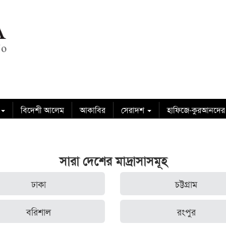
বিদেশী আলেম
আকাবির
সেরাদশ
হাফিজে-কুরআনদের
সারা দেশের মাদ্রাসাসমূহ
ঢাকা
চট্টগ্রাম
বরিশাল
রংপুর