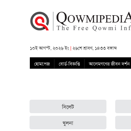
১০ই আগস্ট, ২০২৬ ইং
|
২৬শে শ্রাবণ, ১৪৩৩ বঙ্গাব্দ
হোমপেজ
বোর্ড-বিজ্ঞপ্তি
আলেমগণের জীবন দর্শন
সিলেট
খুলনা