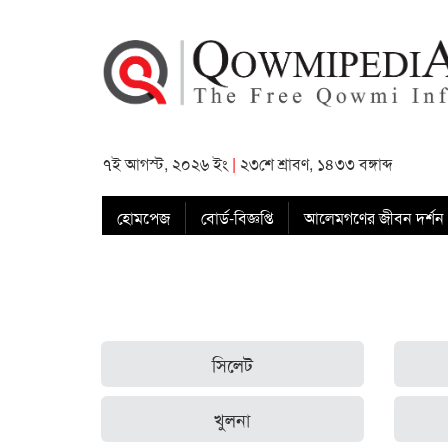
৭ই আগস্ট, ২০২৬ ইং
|
২৩শে শ্রাবণ, ১৪৩৩ বঙ্গাব্দ
হোমপেজ
বোর্ড-বিজ্ঞপ্তি
আলেমগণের জীবন দর্শন
সিলেট
খুলনা