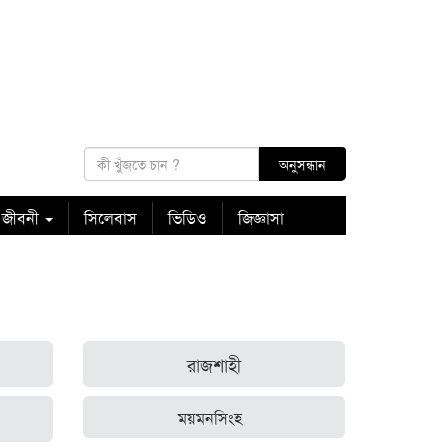
 জীবনী
সিলেবাস
ভিডিও
জিজ্ঞাসা
রাজশাহী
ময়মনসিংহ