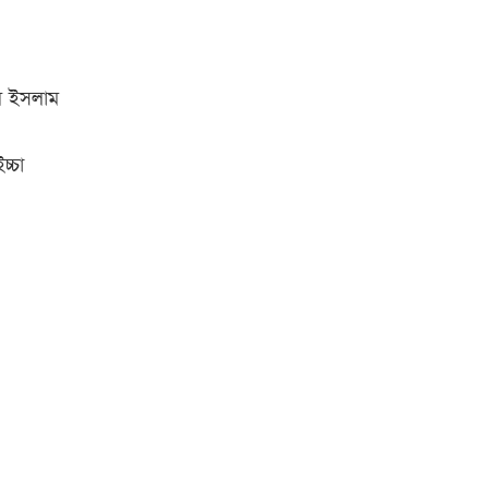
ুল ইসলাম
্চা