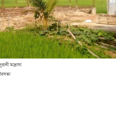
রানী মাদ্রাসা
পৌরসভা