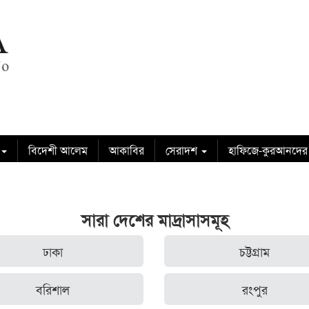
বিদেশী আলেম
আকাবির
সেরাদশ
হাফিজে-কুরআনদের
সারা দেশের মাদ্রাসাসমূহ
ঢাকা
চট্টগ্রাম
বরিশাল
রংপুর