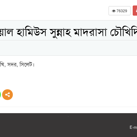
76329
য়াল হামিউস সুন্নাহ মাদরাসা চৌখিদ
দিখি, সদর, সিলেট।
E-m