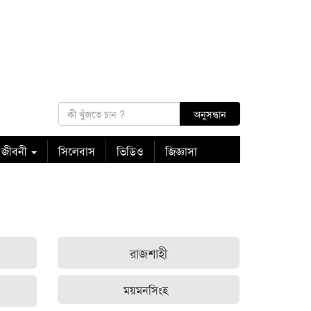
 জীবনী
সিলেবাস
ভিডিও
জিজ্ঞাসা
রাজশাহী
ময়মনসিংহ