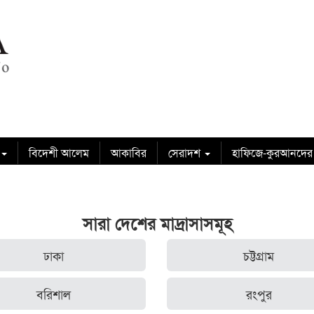
বিদেশী আলেম
আকাবির
সেরাদশ
হাফিজে-কুরআনদের
সারা দেশের মাদ্রাসাসমূহ
ঢাকা
চট্টগ্রাম
বরিশাল
রংপুর