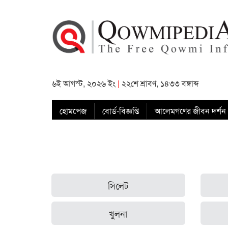
৬ই আগস্ট, ২০২৬ ইং
|
২২শে শ্রাবণ, ১৪৩৩ বঙ্গাব্দ
হোমপেজ
বোর্ড-বিজ্ঞপ্তি
আলেমগণের জীবন দর্শন
সিলেট
খুলনা