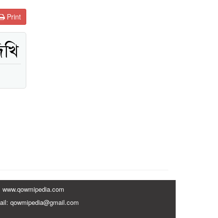
Print
িখি
www.qowmipedia.com
ail: qowmipedia@gmail.com