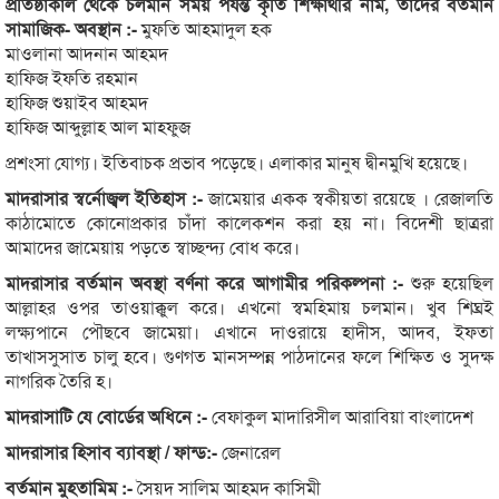
প্রতিষ্ঠাকাল থেকে চলমান সময় পর্যন্ত কৃতি শিক্ষার্থীর নাম, তাদের বর্তমান
সামাজিক- অবস্থান :-
মুফতি আহমাদুল হক
মাওলানা আদনান আহমদ
হাফিজ ইফতি রহমান
হাফিজ শুয়াইব আহমদ
হাফিজ আব্দুল্লাহ আল মাহফুজ
প্রশংসা যোগ্য। ইতিবাচক প্রভাব পড়েছে। এলাকার মানুষ দ্বীনমুখি হয়েছে।
মাদরাসার স্বর্নোজ্বল ইতিহাস :-
জামেয়ার একক স্বকীয়তা রয়েছে । রেজালতি
কাঠামোতে কোনোপ্রকার চাঁদা কালেকশন করা হয় না। বিদেশী ছাত্ররা
আমাদের জামেয়ায় পড়তে স্বাচ্ছন্দ্য বোধ করে।
মাদরাসার বর্তমান অবস্থা বর্ণনা করে আগামীর পরিকল্পনা :-
শুরু হয়েছিল
আল্লাহর ওপর তাওয়াক্কুল করে। এখনো স্বমহিমায় চলমান। খুব শিঘ্রই
লক্ষ্যপানে পৌছবে জামেয়া। এখানে দাওরায়ে হাদীস, আদব, ইফতা
তাখাসসুসাত চালু হবে। গুণগত মানসম্পন্ন পাঠদানের ফলে শিক্ষিত ও সুদক্ষ
নাগরিক তৈরি হ।
মাদরাসাটি যে বোর্ডের অধিনে :-
বেফাকুল মাদারিসীল আরাবিয়া বাংলাদেশ
মাদরাসার হিসাব ব্যাবস্থা / ফান্ড:-
জেনারেল
বর্তমান মুহতামিম :-
সৈয়দ সালিম আহমদ কাসিমী