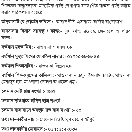
শিক্ষকের তত্বাবদানো মাধ্যমিক পর্যন্ত লেখাপড়া চলছ।শীঘ্র স্নাতক পর্যন্ত উন্নীত
করার পরিকল্পনা রয়েছে।
মাদরাসাটি যে বোর্ডের অধিনে :-
আযাদ দ্বীনি এদারায়ে তালিম বাংলাদেশ
মাদরাসার হিসাব ব্যাবস্থা / ফান্ড:-
দুটি ফান্ড রয়েছে, জেনারেল ও গরিব
ফান্ড।
বর্তমান মুহতামিম :-
মাওলানা শামসুল হক
বর্তমান মুহতামিমের মোবাইল নাম্বার :-
০১৭২৫৩৮৩৮ ৪৫
বর্তমান শিক্ষাসচিব :-
মাওলানা জিল্লুল হক
বর্তমান শিক্ষকবৃন্দের তালিকা :-
মাওলানা নাজমুল ইসলাম জাহিদ, মাওলানা
মেরাজুর হক, মাওলানা সোহাগ অাহমদ প্রমুখ
চলমান মোট ছাত্র সংখ্যা :-
২৪০
চলমান দাওরায়ে হাদিস ছাত্র সংখ্যা :-
চলমান ছাত্রাবাসে অবস্থান রত ছাত্র সংখ্যা :-
৩০
তথ্য দানকারীর নাম :-
মাওলানা তৈয়্যিবুর রহমান চৌধুরী
তথ্য দানকারীর মোবাইল :-
০১৭১৬১২২০৩২