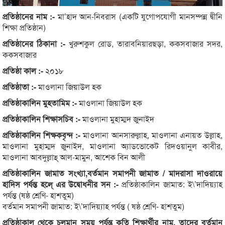
প্রতিষ্ঠানের নাম :-
মা’হাদ আন-নিবরাস (একটি যুগোপযোগী মানসম্পন্ন দ্বীনি
শিক্ষা প্রতিষ্ঠান)
প্রতিষ্ঠানের ঠিকানা :-
খুরুশকুল রোড, তারাবনিয়ারছড়া, ককসবাজার সদর,
ককসবাজার
প্রতিষ্ঠা কাল :-
২০১৮
প্রতিষ্ঠাতা :-
মাওলানা জিয়াউল হক
প্রতিষ্ঠাকালিন মুহতামিম :-
মাওলানা জিয়াউল হক
প্রতিষ্ঠাকালিন শিক্ষাসচিব :-
মাওলানা মুহাম্মদ জুনাইদ
প্রতিষ্ঠাকালিন শিক্ষকবৃন্দ :-
মাওলানা আনসারুল্লাহ, মাওলানা এনায়ত উল্লাহ,
মাওলানা মুহাম্মদ জুনাইদ, মাওলানা অ্যাডভোকেট রিদওয়ানুল কাবীর,
মাওলানা আবদুল্লাহ্ আল-মামুন, আশেক বিন আলী
প্রতিষ্ঠাকালিন জামাত সংখ্যা,বর্তমান সমাপনী জামাত / মাদরাসা দাওরায়ে
হাদিস পর্যন্ত হলে্ এর উদ্বোধনীর সন :-
প্রতিষ্ঠাকালিন জামাত: ই\’দাদিয়্যাহ
পর্যন্ত (ষষ্ঠ শ্রেণি- হাশতুম)
বর্তমান সমাপনী জামাত: ই\’দাদিয়্যাহ পর্যন্ত ( ষষ্ঠ শ্রেণি- হাশতুম)
প্রতিষ্ঠাকাল থেকে চলমান সময় পর্যন্ত কৃতি শিক্ষার্থীর নাম, তাদের বর্তমান