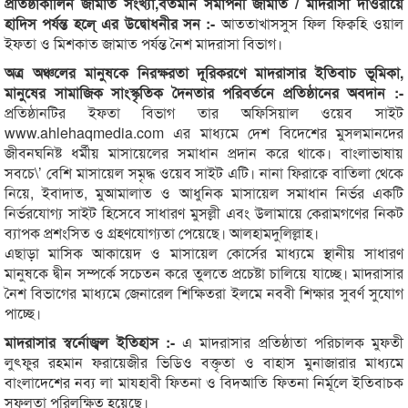
প্রতিষ্ঠাকালিন জামাত সংখ্যা,বর্তমান সমাপনী জামাত / মাদরাসা দাওরায়ে
হাদিস পর্যন্ত হলে্ এর উদ্বোধনীর সন :-
আততাখাসসুস ফিল ফিক্বহি ওয়াল
ইফতা ও মিশকাত জামাত পর্যন্ত নৈশ মাদরাসা বিভাগ।
অত্র অঞ্চলের মানুষকে নিরক্ষরতা দূরিকরণে মাদরাসার ইতিবাচ ভূমিকা,
মানুষের সামাজিক সাংস্কৃতিক দৈনতার পরিবর্তনে প্রতিষ্ঠানের অবদান :-
প্রতিষ্ঠানটির ইফতা বিভাগ তার অফিসিয়াল ওয়েব সাইট
www.ahlehaqmedia.com এর মাধ্যমে দেশ বিদেশের মুসলমানদের
জীবনঘনিষ্ট ধর্মীয় মাসায়েলের সমাধান প্রদান করে থাকে। বাংলাভাষায়
সবচে\’ বেশি মাসায়েল সমৃদ্ধ ওয়েব সাইট এটি। নানা ফিরাক্বে বাতিলা থেকে
নিয়ে, ইবাদাত, মুআমালাত ও আধুনিক মাসায়েল সমাধান নির্ভর একটি
নির্ভরযোগ্য সাইট হিসেবে সাধারণ মুসল্লী এবং উলামায়ে কেরামগণের নিকট
ব্যাপক প্রশংসিত ও গ্রহণযোগ্যতা পেয়েছে। আলহামদুলিল্লাহ।
এছাড়া মাসিক আকায়েদ ও মাসায়েল কোর্সের মাধ্যমে স্থানীয় সাধারণ
মানুষকে দ্বীন সম্পর্কে সচেতন করে তুলতে প্রচেষ্টা চালিয়ে যাচ্ছে। মাদরাসার
নৈশ বিভাগের মাধ্যমে জেনারেল শিক্ষিতরা ইলমে নববী শিক্ষার সুবর্ণ সুযোগ
পাচ্ছে।
মাদরাসার স্বর্নোজ্বল ইতিহাস :-
এ মাদরাসার প্রতিষ্ঠাতা পরিচালক মুফতী
লুৎফুর রহমান ফরায়েজীর ভিডিও বক্তৃতা ও বাহাস মুনাজারার মাধ্যমে
বাংলাদেশের নব্য লা মাযহাবী ফিতনা ও বিদআতি ফিতনা নির্মূলে ইতিবাচক
সফলতা পরিলক্ষিত হয়েছে।