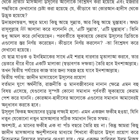
থেকে প্রতিটি মাসআলা উসূলের আলোকে বিশ্লেষণ করা হয়েছে এবং ইজরার
পদ্ধতিতে দেখানোর চেষ্টা করা হয়েছে যে, কীভাবে তা কোরআন-হাদীস থেকে
উদ্ভূত হয়েছে?
উদাহরণস্বরূপ, অযুর মধ্যে কিছু আছে সুন্নাত, আর কিছু আছে মুস্তাহাব। অথচ
রাসূলুল্লাহ ﷺ আলাদা করে বলেননি যে, ‘এটি সুন্নাত’, ‘এটি মুস্তাহাব’। তিনি
শুধু আমল করে দেখিয়েছেন। পরবর্তীতে ফুকাহায়ে কেরাম উসূলের ভিত্তিতে
এগুলোর স্তর নির্ণয় করেছেন। কীভাবে নির্ণয় করলেন? -তা বিশ্লেষণ করে
দেখানো হয়েছে।
যে ছাত্র যাওক ও ইনহিমাকের সাথে এই শরাহ বারবার মুতালাআ করবে, তার
ভেতরে ধীরে ধীরে একটি মালাকা (স্বভাবগত দক্ষতা) তৈরি হবে ইনশাআল্লাহ।
তখন দ্বিতীয় পর্যায়ের কাজ তার জন্য সহজ হয়ে যাবে ইনশাআল্লাহ।
দ্বিতীয় পর্যায়: জাদীদ মাসায়েলে উসূলের প্রয়োগ
বর্তমান যুগে অর্থনীতি, রাজনীতি ও মানবজীবনের নানান ক্ষেত্রে এমন বহু
বিষয় এসেছে, যেগুলোর সুস্পষ্ট কোনো সমাধান পূর্ববর্তী ফুকাহায়ে কেরাম
পেশ করে যাননি। কোরআন-হাদীসের আলোকে এগুলোর সমাধান আমাদেরই
অনুধাবন করতে হবে।
উসূলুল ফিকহ অধ্যয়নের চূড়ান্ত লক্ষ্যই হলো- এমন একজন ফকীহ হওয়া, যিনি
নতুন যেকোনো নতুন মাসআলার সঠিক সমাধান দিতে সক্ষম।
অবশ্যই, এ মানের ফকীহ এক বা পাঁচ বছরে তৈরি হয় না। কিন্তু আমরা কিছু
জাদীদ মাসআলার অনুশীলনের মাধ্যমে শিখবো কীভাবে উসূল প্রয়োগ করে
নিত্যনতুন বিষয়ের সমাধান দেওয়া যায়। যেন একজন তালিবুল ইলম নিজস্ব