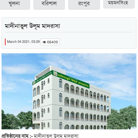
খুলনা
বরিশাল
রংপুর
ময়মনসিংহ
মাদীনাতুল উলূম মাদরাসা
March 04 2021, 03:29
68409
প্রতিষ্ঠানের নাম :-
মাদীনাতুল উলূম মাদরাসা