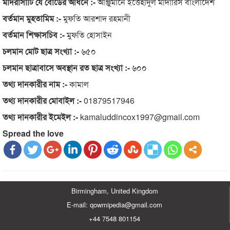
মাদরাসাটি যে বোর্ডের অধিনে :-
আঞ্জুমানে ইত্তেহাদুল মাদারিস বাংলাদেশ
বর্তমান মুহতামিম :-
মুফতি আরশাদ রহমানী
বর্তমান শিক্ষাসচিব :-
মুফতি হোসাইন
চলমান মোট ছাত্র সংখ্যা :-
৬৫০
চলমান ছাত্রাবাসে অবস্থান রত ছাত্র সংখ্যা :-
৬০০
তথ্য দানকারীর নাম :-
কামাল
তথ্য দানকারীর মোবাইল :-
01879517946
তথ্য দানকারীর ইমেইল :-
kamaluddincox1997@gmail.com
Spread the love
Birmingham, United Kingdom
E-mail: qowmipedia@gmail.com
+44 7548 801154