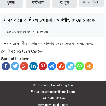
খুলনা
বরিশাল
রংপুর
ময়মনসিংহ
মাদরাসায়ে তা’লীমুল কোরআন আটগাঁও দেওয়ানেরচক
February 10 2021, 04:27
82368
মাদরাসায়ে তা’লীমুল কোরআন আটগাঁও দেওয়ানেরচক, সদর, সিলেট।
মোবাইল : ০১৭১১ ৪৭৬৮৩৯
Spread the love
Birmingham, United Kingdom
E-mail: qowmipedia@gmail.com
+44 7548 801154
www.qowmipedia.com