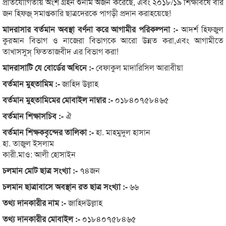
প্রতিযোগিতায় অংশ গ্রহন শুনাম অর্জন করেছে, এবং ২০১৮/১৯ শিক্ষাবর্ষে বার
জন হিফজ্ সমাপ্তকারি ছাত্রদেরকে পাগড়ী প্রদান করাহয়েছে!
মাদরাসার বর্তমান অবস্থা বর্ণনা করে আগামীর পরিকল্পনা :-
আদর্শ হিফজুল
কুরআন বিভাগ ও নাজেরা বিভাগকে আরো উন্নত করা,এবং আগামীতে
তাখাসসুস্ ফিততাজবীদ এর বিভাগ করা!
মাদরাসাটি যে বোর্ডের অধিনে :-
বেফাকুল মাদারিসিল আরাবীয়া
বর্তমান মুহতামিম :-
জাহিদ উল্লাহ
বর্তমান মুহতামিমের মোবাইল নাম্বার :-
০১৮৪০৭৫৮৪৬৫
বর্তমান শিক্ষাসচিব :-
ঐ
বর্তমান শিক্ষকবৃন্দের তালিকা :-
হা. মাহমুদুল হাসান
হা. তাজুল ইসলাম
কারী.মাও: আলী হোসাইন
চলমান মোট ছাত্র সংখ্যা :-
৭৪জন
চলমান ছাত্রাবাসে অবস্থান রত ছাত্র সংখ্যা :-
৬৬
তথ্য দানকারীর নাম :-
জাহিদউল্লাহ
তথ্য দানকারীর মোবাইল :-
০১৮৪০৭৫৮৪৬৫