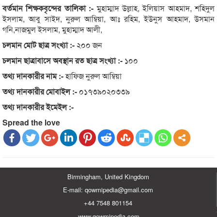
বর্তমান শিক্ষকবৃন্দের তালিকা :-
মুহাম্মাদ উল্লাহ, ইলিয়াস আহমাদ, শহিদুল
ইসলাম, আবু সাইদ, নুরুল আম্বিয়া, আঃ রহিম, ইউনুস আহমাদ, উসমান
গনি,নাজমুল ইসলাম, মুহাম্মাদ আলী,
চলমান মোট ছাত্র সংখ্যা :-
২০০ জন
চলমান ছাত্রাবাসে অবস্থান রত ছাত্র সংখ্যা :-
১০০
তথ্য দানকারীর নাম :-
হাফিজ নুরুল আম্বিয়া
তথ্য দানকারীর মোবাইল :-
০১৭৩৯০২০৩৩৯
তথ্য দানকারীর ইমেইল :-
Spread the love
Birmingham, United Kingdom
E-mail: qowmipedia@gmail.com
+44 7548 801154
www.qowmipedia.com