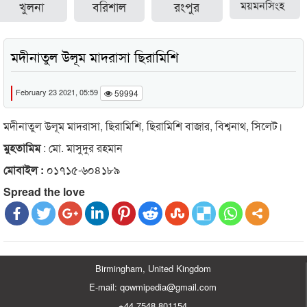
খুলনা
বরিশাল
রংপুর
ময়মনসিংহ
মদীনাতুল উলূম মাদরাসা ছিরামিশি
February 23 2021, 05:59
59994
মদীনাতুল উলূম মাদরাসা, ছিরামিশি, ছিরামিশি বাজার, বিশ্বনাথ, সিলেট।
মুহতামিম
: মো. মাসুদুর রহমান
মোবাইল :
০১৭১৫-৬০৪১৮৯
Spread the love
Birmingham, United Kingdom
E-mail: qowmipedia@gmail.com
+44 7548 801154