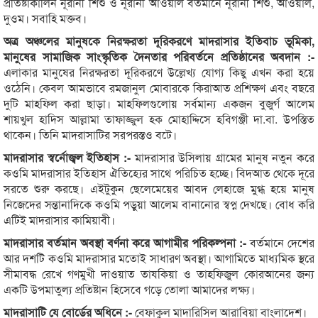
প্রতিষ্টাকালিন নূরানী শিশু ও নূরানী আওয়াল বর্তমানে নূরানী শিশু, আওয়াল,
দুওম। সবাহি মক্তব।
অত্র অঞ্চলের মানুষকে নিরক্ষরতা দূরিকরণে মাদরাসার ইতিবাচ ভূমিকা,
মানুষের সামাজিক সাংস্কৃতিক দৈনতার পরিবর্তনে প্রতিষ্ঠানের অবদান :-
এলাকার মানুষের নিরক্ষরতা দূরিকরণে উল্লেখ্য যোগ্য কিছু এখন করা হয়ে
ওঠেনি। কেবল আমভাবে রমজানুল মোবারকে কিরাআত প্রশিক্ষণ এবং বছরে
দুটি মাহফিল করা ছাড়া। মাহফিলগুলোয় সর্বমান্য একজন বুজুর্গ আলেম
শায়খুল হাদিস আল্লামা তাফাজ্জুল হক মোহাদ্দিসে হবিগঞ্জী দা.বা. উপস্তিত
থাকেন। তিনি মাদরাসাটির সরপরস্তও বটে।
মাদরাসার স্বর্নোজ্বল ইতিহাস :-
মাদরাসার উসিলায় গ্রামের মানুষ নতুন করে
কওমি মাদরাসার ইতিহাস ঐতিহ্যের সাথে পরিচিত হচ্ছে। বিদআত থেকে দূরে
সরতে শুরু করছে। এইটুকুন ছেলেমেয়ের আবদ লেহাজে মুগ্ধ হয়ে মানুষ
নিজেদের সন্তানাদিকে কওমি পড়ুয়া আলেম বানানোর স্বপ্ন দেখছে। বোধ করি
এটিই মাদরাসার কামিয়াবী।
মাদরাসার বর্তমান অবস্থা বর্ণনা করে আগামীর পরিকল্পনা :-
বর্তমানে দেশের
আর দশটি কওমি মাদরাসার মতোই সাধারণ অবস্থা। আগামিতে মাধ্যমিক স্থরে
সীমাবদ্ধ রেখে গণমুখী দাওয়াত তাযকিয়া ও তাহফিজুল কোরআনের জন্য
একটি উপমাতুল্য প্রতিষ্টান হিসেবে গড়ে তোলা আমাদের লক্ষ্য।
মাদরাসাটি যে বোর্ডের অধিনে :-
বেফাকুল মাদারিসিল আরাবিয়া বাংলাদেশ।