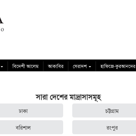
বিদেশী আলেম
আকাবির
সেরাদশ
হাফিজে-কুরআনদের
সারা দেশের মাদ্রাসাসমূহ
ঢাকা
চট্টগ্রাম
বরিশাল
রংপুর