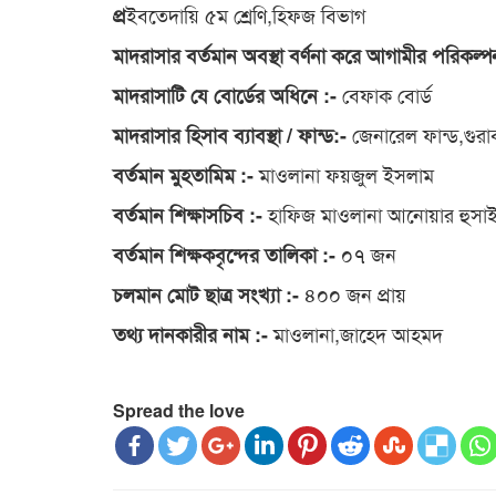
ইবতেদায়ি ৫ম শ্রেণি,হিফজ বিভাগ
প্র
মাদরাসার বর্তমান অবস্থা বর্ণনা করে আগামীর পরিকল্প
বেফাক বোর্ড
মাদরাসাটি যে বোর্ডের অধিনে :-
জেনারেল ফান্ড,গুরা
মাদরাসার হিসাব ব্যাবস্থা / ফান্ড:-
মাওলানা ফয়জুল ইসলাম
বর্তমান মুহতামিম :-
হাফিজ মাওলানা আনোয়ার হুসা
বর্তমান শিক্ষাসচিব :-
০৭ জন
বর্তমান শিক্ষকবৃন্দের তালিকা :-
৪০০ জন প্রায়
চলমান মোট ছাত্র সংখ্যা :-
মাওলানা,জাহেদ আহমদ
তথ্য দানকারীর নাম :-
Spread the love