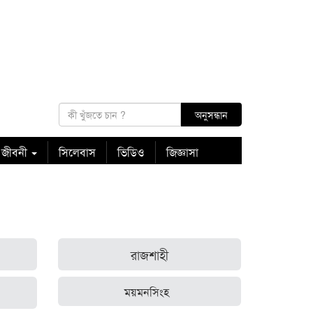
 জীবনী
সিলেবাস
ভিডিও
জিজ্ঞাসা
রাজশাহী
ময়মনসিংহ