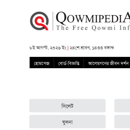
৮ই আগস্ট, ২০২৬ ইং
|
২৪শে শ্রাবণ, ১৪৩৩ বঙ্গাব্দ
হোমপেজ
বোর্ড-বিজ্ঞপ্তি
আলেমগণের জীবন দর্শন
সিলেট
খুলনা