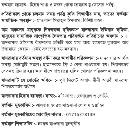
বর্তমান জামাত– হিফয শাখা ও মক্তব থেকে জামাতে মুখতাসার পর্যন্ত।
প্রতিষ্ঠাকাল থেকে চলমান সময় পর্যন্ত কৃতি শিক্ষার্থীর নাম, তাদের বর্তমান
সামাজিক- অবস্থান :-
মাওলানা সিরাজুল ইসলাম। বিশিষ্ট বক্তা।
অত্র অঞ্চলের মানুষকে নিরক্ষরতা দূরিকরণে মাদরাসার ইতিবাচ ভূমিকা,
মানুষের সামাজিক সাংস্কৃতিক দৈনতার পরিবর্তনে প্রতিষ্ঠানের অবদান :-
এ
মাদরাসার উসিলায় বীরদলের প্রতিটি ঘরে ঘরে আজ হাফেজে কুরআন আর
উলামায়ে কেরাম। এটাই সবচেয়ে বড় অবদান।
মাদরাসার বর্তমান অবস্থা বর্ণনা করে আগামীর পরিকল্পনা :-
মাদরাসার আর্থিক
অবস্থা মোটামুটি সচ্ছল। ছাত্রদেরকে ফ্রি ৩ বেলা খাওয়ানো হয়। শিক্ষকদের
বেতনও ক্লিয়ার হয়। আগামীতে দাওরায়ে হাদিস খোলার পরিকল্পনা আছে।
মাদরাসাটি যে বোর্ডের অধিনে :-
পূর্ব সিলেট আযাদ দ্বীনী আরবী মাদরাসা
শিক্ষাবোর্ডের অধীনে
মাদরাসার হিসাব ব্যাবস্থা / ফান্ড:-
২টি ফান্ড। জেনারেল ও বোর্ডিং।
বর্তমান মুহতামিম :-
আলহাজ হযরত মাওলানা গোলাম ওয়াহিদ
বর্তমান মুহতামিমের মোবাইল নাম্বার :-
01715778139
বর্তমান শিক্ষাসচিব :-
হযরত মাওলানা মুঈনুদ্দীন