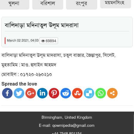
খুলনা
বরিশাল
রংপুর
ময়মনসিংহ
বালিদাড়া মদিনাতুল উলূম মাদরাসা
March 02 2021, 04:03
69894
বালিদাড়া মদিনাতুল উলূম মাদরাসা, চতুল বাজার, জৈন্তাপুর, সিলেট,
মুহতামিম : মাও. হুসাইন আহমদ
মোবাইল : ০১৭২০-২৬০২১০
Spread the love
Birmingham, United Kingdom
E-mail: qowmipedia@gmail.com
+44 7548 801154