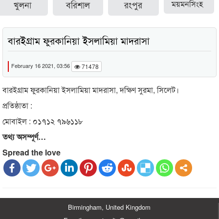
খুলনা
বরিশাল
রংপুর
ময়মনসিংহ
বারইগ্রাম ফুরকানিয়া ইসলামিয়া মাদরাসা
February 16 2021, 03:56
71478
বারইগ্রাম ফুরকানিয়া ইসলামিয়া মাদরাসা, দক্ষিণ সুরমা, সিলেট।
প্রতিষ্ঠাতা :
মোবাইল : ০১৭১২ ৭৯৬১১৮
তথ্য অসম্পূর্ণ…
Spread the love
Birmingham, United Kingdom