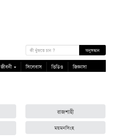
 জীবনী
সিলেবাস
ভিডিও
জিজ্ঞাসা
রাজশাহী
ময়মনসিংহ