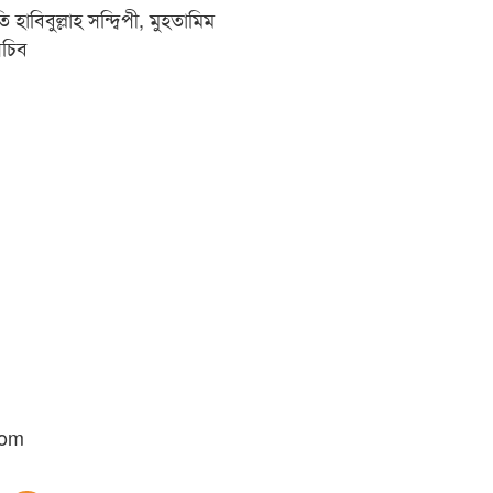
াবিবুল্লাহ সন্দ্বিপী, মুহতামিম
সচিব
com