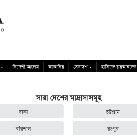
বিদেশী আলেম
আকাবির
সেরাদশ
হাফিজে-কুরআনদের
সারা দেশের মাদ্রাসাসমূহ
ঢাকা
চট্টগ্রাম
বরিশাল
রংপুর