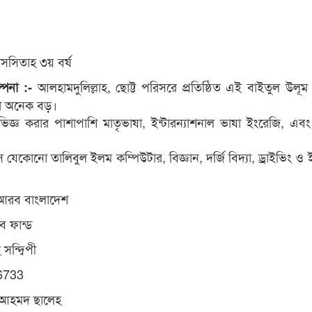
সসিতাহ ৩য় বর্ষ
আলহামদুলিল্লাহ, ছোট্ট পরিসরে প্রতিষ্ঠিত এই বাইতুল উলূম
ল্পনা :-
না অনেক বড়।
য়ে অভিজ্ঞ করার পাশাপাশি মাতৃভাষা, ইন্টারন্যাশনাল ভাষা ইংরেজি, এব
েকোনো তালিবুল ইলম কম্পিউটার, বিজ্ঞান, দর্জি বিদ্যা, ড্রাইভিং ও ইঞ
 আরব বাংলাদেশ
ব ফান্ড
ন্দ্বিপী
6733
 আহমদ ছালেহ