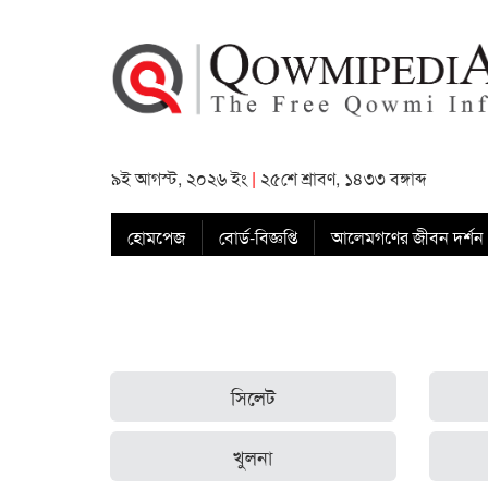
৯ই আগস্ট, ২০২৬ ইং
|
২৫শে শ্রাবণ, ১৪৩৩ বঙ্গাব্দ
হোমপেজ
বোর্ড-বিজ্ঞপ্তি
আলেমগণের জীবন দর্শন
সিলেট
খুলনা