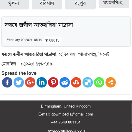
খুলনা
বরিশাল
রংপুর
ময়মনসিংহ
ফয়যে জলীল আতহারিয়া মাদ্রাসা
February 09 2021, 05:10
68013
ফয়যে জলীল আতহারিয়া মাদ্রাসা
, হেতিমগঞ্জ, গোলাপগঞ্জ, সিলেট।
মোবাইল : ০১৯২৩ ৬৬৮৭৪৯
Spread the love
Birmingham, United Kingdom
E-mail: qowmipedia@gmail.com
+44 7548 801154
www.qowmipedia.com